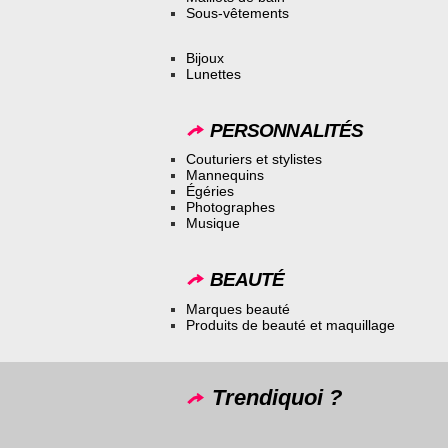
Sous-vêtements
Bijoux
Lunettes
PERSONNALITÉS
Couturiers et stylistes
Mannequins
Égéries
Photographes
Musique
BEAUTÉ
Marques beauté
Produits de beauté et maquillage
Trendiquoi ?