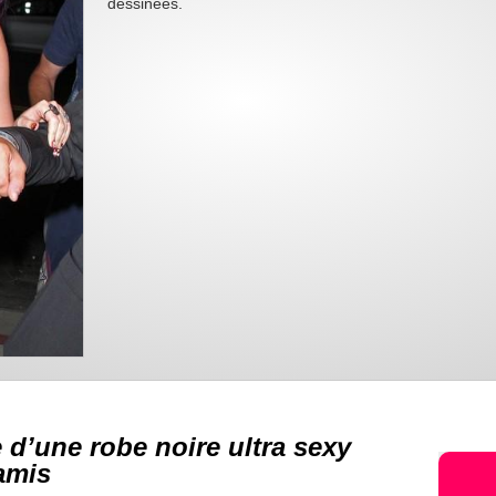
dessinées.
e d’une robe noire ultra sexy
amis