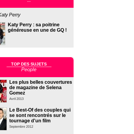
...
Katy Perry
Katy Perry : sa poitrine
généreuse en une de GQ !
TOP DES SUJETS
People
Les plus belles couvertures
de magazine de Selena
Gomez
Avril 2013
Le Best-Of des couples qui
se sont rencontrés sur le
tournage d'un film
Septembre 2012