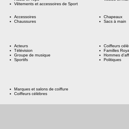
Vêtements et accessoires de Sport
Accessoires
Chapeaux
Chaussures
Sacs à main
Acteurs
Coiffeurs cél
Télévision
Familles Roya
Groupe de musique
Hommes d’aff
Sportifs
Politiques
Marques et salons de coiffure
Coiffeurs célèbres