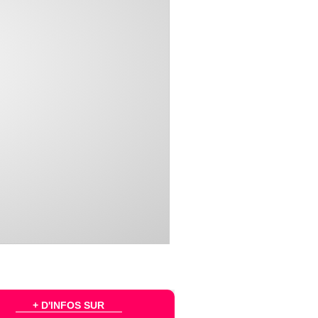
+ D'INFOS SUR