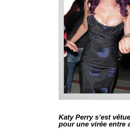
Katy Perry s’est vêtu
pour une virée entre 