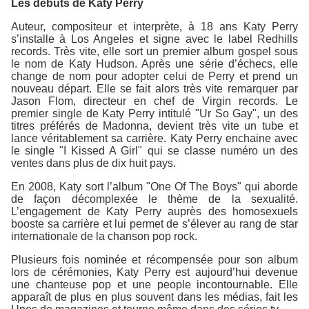
Les débuts de Katy Perry
Auteur, compositeur et interprète, à 18 ans Katy Perry
s’installe à Los Angeles et signe avec le label Redhills
records. Très vite, elle sort un premier album gospel sous
le nom de Katy Hudson. Après une série d’échecs, elle
change de nom pour adopter celui de Perry et prend un
nouveau départ. Elle se fait alors très vite remarquer par
Jason Flom, directeur en chef de Virgin records. Le
premier single de Katy Perry intitulé "Ur So Gay", un des
titres préférés de Madonna, devient très vite un tube et
lance véritablement sa carrière. Katy Perry enchaine avec
le single "I Kissed A Girl" qui se classe numéro un des
ventes dans plus de dix huit pays.
En 2008, Katy sort l’album "One Of The Boys" qui aborde
de façon décomplexée le thème de la sexualité.
L’engagement de Katy Perry auprès des homosexuels
booste sa carrière et lui permet de s’élever au rang de star
internationale de la chanson pop rock.
Plusieurs fois nominée et récompensée pour son album
lors de cérémonies, Katy Perry est aujourd’hui devenue
une chanteuse pop et une people incontournable. Elle
apparaît de plus en plus souvent dans les médias, fait les