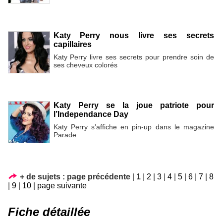
Katy Perry nous livre ses secrets
capillaires
Katy Perry livre ses secrets pour prendre soin de
ses cheveux colorés
Katy Perry se la joue patriote pour
l’Independance Day
Katy Perry s’affiche en pin-up dans le magazine
Parade
+ de sujets :
page précédente
|
1
|
2
|
3
|
4
|
5
|
6
|
7
|
8
|
9
|
10
|
page suivante
Fiche détaillée