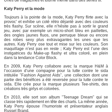
Unes de magazines et tourne même dans des séries tv.
Katy Perry et la mode
Toujours à la pointe de la mode, Katy Perry flirte avec la
provoc’ et exhibe un coté rétro déjanté avec des couleurs
très flashy. Sur scène, elle n’hésite pas à sortir le grand
jeu, avec par exemple un micro-short bleu en paillettes,
des ongles jaunes fluos, une perruque bleue ou encore
des robes sexy plus extravagantes les unes que les
autres. Katy Perry ose tout et mise sur les couleurs. Son
maquillage n’est pas en reste ; Katy Perry est l’une des
instigatrices du Make-up flashy et ultra coloré, en plein
dans la tendance Color Block.
En 2009, Katy Perry collabore avec la marque H&M à
l’occasion d’une compagne pour la lutte contre le sida
intitulée "Fashion Against Aids", une collection dont une
partie des bénéfices a été reversée pour la lutte contre le
sida. Elle crée pour la marque plusieurs Tee-shirts, des
créations très girlys et colorées.
En 2010, elle sort son album "Teenage Dream" qui se
classe très rapidement en tête des charts. La même année,
Katy Perry épouse l’humoriste et présentateur anglais
Russel Brand.