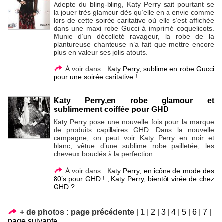
Adepte du bling-bling, Katy Perry sait pourtant se
la jouer très glamour dès qu’elle en a envie comme
lors de cette soirée caritative où elle s’est affichée
dans une maxi robe Gucci à imprimé coquelicots.
Munie d’un décolleté ravageur, la robe de la
plantureuse chanteuse n’a fait que mettre encore
plus en valeur ses jolis atouts.
À voir dans :
Katy Perry, sublime en robe Gucci
pour une soirée caritative !
Katy Perry,en robe glamour et
sublimement coiffée pour GHD
Katy Perry pose une nouvelle fois pour la marque
de produits capillaires GHD. Dans la nouvelle
campagne, on peut voir Katy Perry en noir et
blanc, vêtue d’une sublime robe pailletée, les
cheveux bouclés à la perfection.
À voir dans :
Katy Perry, en icône de mode des
80’s pour GHD !
;
Katy Perry, bientôt virée de chez
GHD ?
+ de photos :
page précédente
|
1
|
2
|
3
|
4
|
5
|
6
|
7
|
page suivante