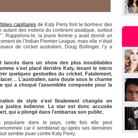
 folies capillaires
de Katy Perry font le bonheur des
 autant des indiens du continent asiatique, surtout
c’". Rappelons-le, la jeune femme y avait donné un
cement de l’
Indian Premier League
, mais elle n’était
ueur de cricket australien, Doug Bollinger, l’y a
t lancés dans un show des plus inoubliables
mme s’est placé derrière Katy, tenant le micro
er quelques gestuelles du cricket. Fatalement,
’enlacer… L’australien, sans doute sous le charme
ste qui a choqué l’assemblée composée pour la
ration de style s’est finalement changée en
la justice indienne. La star est donc accusée
ert, qui a plongé dans l’embarras son public.
 populaire dans le pays, cette fois elle peut
sa renommée car il semblerait qu’après ses dernières
out semble jouer contre Katy Perry.