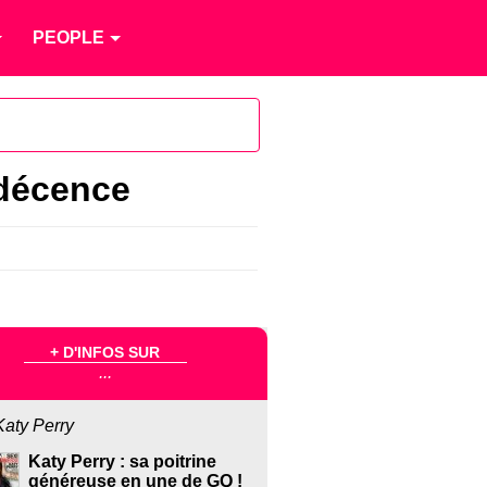
PEOPLE
ndécence
+ D'INFOS SUR
...
Katy Perry
Katy Perry : sa poitrine
généreuse en une de GQ !