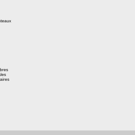
nteaux
èbres
les
aires