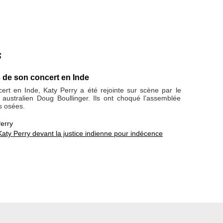
s
s de son concert en Inde
ert en Inde, Katy Perry a été rejointe sur scène par le
t australien Doug Boullinger. Ils ont choqué l’assemblée
s osées.
erry
Katy Perry devant la justice indienne pour indécence