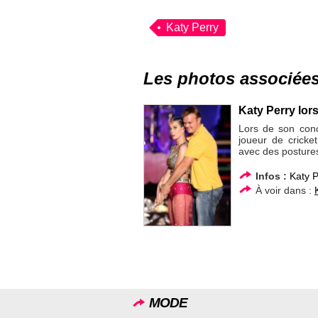
Katy Perry
Les photos associée
Katy Perry lor
Lors de son conc
joueur de cricke
avec des posture
Infos :
Katy P
À voir dans :
MODE