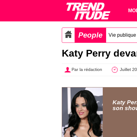
MO
People
Vie publique
Katy Perry deva
Par la rédaction
Juillet 2
Katy Per
son sho