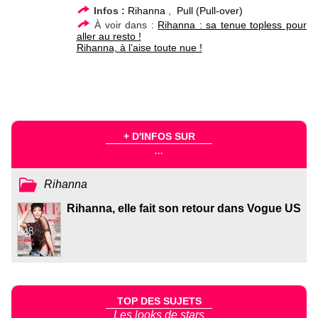
Infos :
Rihanna
,
Pull (Pull-over)
À voir dans :
Rihanna : sa tenue topless pour
aller au resto !
Rihanna, à l’aise toute nue !
+ D'INFOS SUR
...
Rihanna
Rihanna, elle fait son retour dans Vogue US
TOP DES SUJETS
Les looks de stars