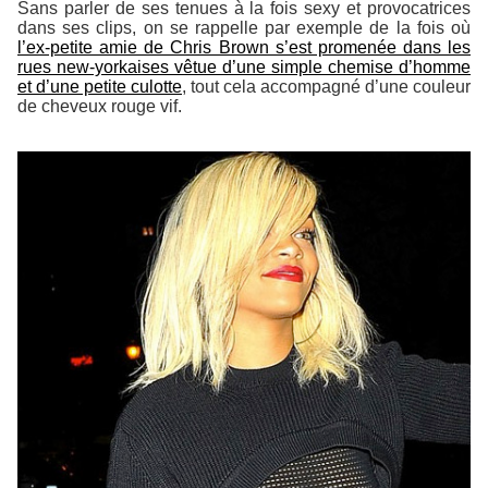
Sans parler de ses tenues à la fois sexy et provocatrices
dans ses clips, on se rappelle par exemple de la fois où
l’ex-petite amie de Chris Brown s’est promenée dans les
rues new-yorkaises vêtue d’une simple chemise d’homme
et d’une petite culotte
, tout cela accompagné d’une couleur
de cheveux rouge vif.