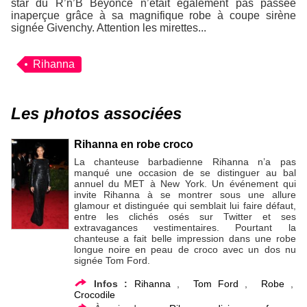
star du R’n’B Beyoncé n’était également pas passée
inaperçue grâce à sa magnifique robe à coupe sirène
signée
Givenchy
. Attention les mirettes...
Rihanna
Les photos associées
Rihanna en robe croco
La chanteuse barbadienne Rihanna n’a pas
manqué une occasion de se distinguer au bal
annuel du MET à New York. Un événement qui
invite Rihanna à se montrer sous une allure
glamour et distinguée qui semblait lui faire défaut,
entre les clichés osés sur Twitter et ses
extravagances vestimentaires. Pourtant la
chanteuse a fait belle impression dans une robe
longue noire en peau de croco avec un dos nu
signée Tom Ford.
Infos :
Rihanna
,
Tom Ford
,
Robe
,
Crocodile