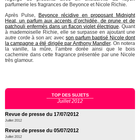
parfumerie les fragrances de Beyonce et Nicole Richie.
Après
Pulse
,
Beyonce récidive en proposant
Midnight
Heat
, un parfum aux accents d’orchidée, de prune et de
patchouli enfermés dans un flacon violet électrique
. Quant
à mademoiselle Richie, elle se surpasse en ajoutant une
autre corde à son arc avec
son parfum baptisé
Nicole
dont
la campagne a été dirigée par Anthony Mandler
. On notera
la vanille, la mûre, l’ambre dorée ainsi que le bois
cachemire dans cette fragrance présentée par une Nicole
très glamour.
TOP DES SUJETS
Juillet 2012
Revue de presse du 17/07/2012
Juillet 2012
Revue de presse du 05/07/2012
Juillet 2012