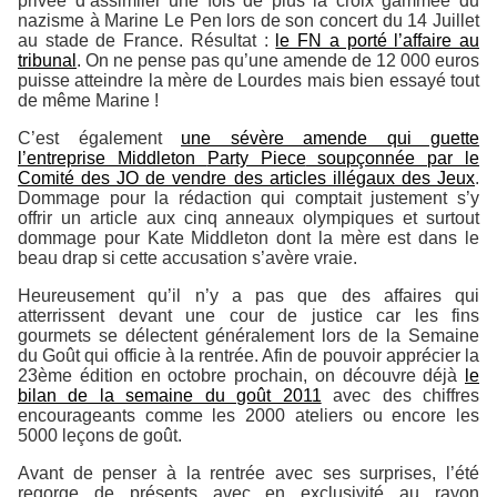
privée d’assimiler une fois de plus la croix gammée du
nazisme à Marine Le Pen lors de son concert du 14 Juillet
au stade de France. Résultat :
le FN a porté l’affaire au
tribunal
. On ne pense pas qu’une amende de 12 000 euros
puisse atteindre la mère de Lourdes mais bien essayé tout
de même Marine !
C’est également
une sévère amende qui guette
l’entreprise Middleton
Party Piece
soupçonnée par le
Comité des JO de vendre des articles illégaux des Jeux
.
Dommage pour la rédaction qui comptait justement s’y
offrir un article aux cinq anneaux olympiques et surtout
dommage pour Kate Middleton dont la mère est dans le
beau drap si cette accusation s’avère vraie.
Heureusement qu’il n’y a pas que des affaires qui
atterrissent devant une cour de justice car les fins
gourmets se délectent généralement lors de la Semaine
du Goût qui officie à la rentrée. Afin de pouvoir apprécier la
23ème édition en octobre prochain, on découvre déjà
le
bilan de la semaine du goût 2011
avec des chiffres
encourageants comme les 2000 ateliers ou encore les
5000 leçons de goût.
Avant de penser à la rentrée avec ses surprises, l’été
regorge de présents avec en exclusivité au rayon