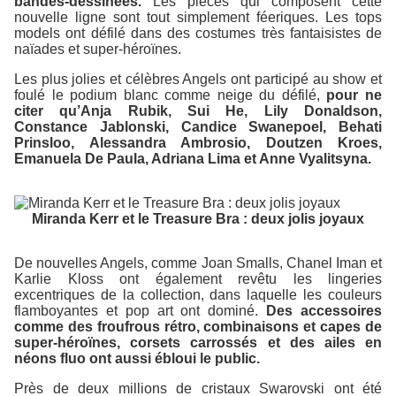
bandes-dessinées.
Les pièces qui composent cette
nouvelle ligne sont tout simplement féeriques. Les tops
models ont défilé dans des costumes très fantaisistes de
naïades et super-héroïnes.
Les plus jolies et célèbres Angels ont participé au show et
foulé le podium blanc comme neige du défilé,
pour ne
citer qu’Anja Rubik, Sui He, Lily Donaldson,
Constance Jablonski, Candice Swanepoel, Behati
Prinsloo, Alessandra Ambrosio, Doutzen Kroes,
Emanuela De Paula, Adriana Lima et Anne Vyalitsyna.
Miranda Kerr et le Treasure Bra : deux jolis joyaux
De nouvelles Angels, comme Joan Smalls, Chanel Iman et
Karlie Kloss ont également revêtu les lingeries
excentriques de la collection, dans laquelle les couleurs
flamboyantes et pop art ont dominé.
Des accessoires
comme des froufrous rétro, combinaisons et capes de
super-héroïnes, corsets carrossés et des ailes en
néons fluo ont aussi ébloui le public.
Près de deux millions de cristaux Swarovski ont été