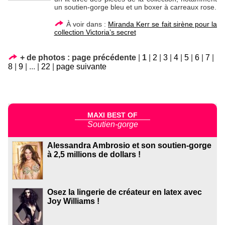
un soutien-gorge bleu et un boxer à carreaux rose.
À voir dans :
Miranda Kerr se fait sirène pour la
collection Victoria’s secret
+ de photos :
page précédente
|
1
|
2
|
3
|
4
|
5
|
6
|
7
|
8
|
9
|
...
|
22
|
page suivante
MAXI BEST OF
Soutien-gorge
Alessandra Ambrosio et son soutien-gorge
à 2,5 millions de dollars !
Osez la lingerie de créateur en latex avec
Joy Williams !