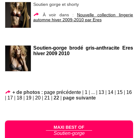
Soutien gorge et shorty
À voir dans :
Nouvelle collection lingerie
automne hiver 2009-2010 par Eres
Soutien-gorge brodé gris-anthracite Eres
hiver 2009 2010
+ de photos :
page précédente
|
1
|
...
|
13
|
14
|
15
|
16
|
17
|
18
|
19
|
20
|
21
|
22
|
page suivante
MAXI BEST OF
Soutien-gorge