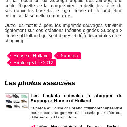
fait la réputation de Superga depuis des années, une
petite étiquette de la marque vient embellir les côtés de
ses nouvelles baskets, le logo House of Holland étant
inscrit sur la semelle compensée.
Outre les motifs à pois, les imprimés sauvages s’invitent
également sur ces créations inédites signées Superga x
House of Holland qui sont d’ores et déjà disponibles en e-
shopping.
House of Holland
Superga
Printemps Été 2012
Les photos associées
Les baskets estivales à shopper de
Superga x House of Holland
Superga et House of Holland collaborent ensemble
pour créer une gamme de baskets pour l’été aux
différents motifs et coloris.
Infos :
House of Holland
,
Superga
,
Baskets