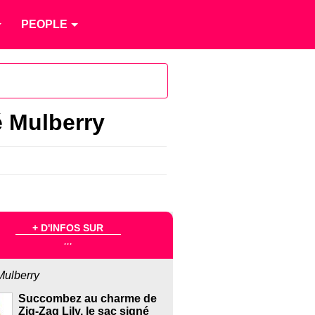
PEOPLE
é Mulberry
+ D'INFOS SUR
...
Mulberry
Succombez au charme de
Zig-Zag Lily, le sac signé