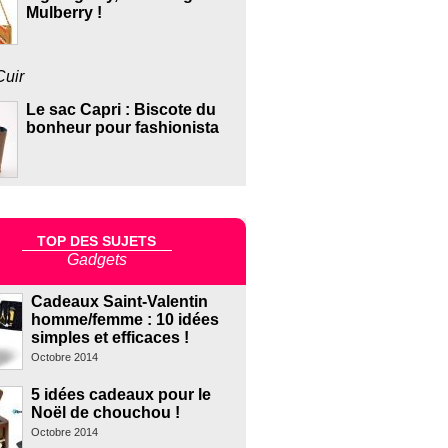
Mulberry !
Cuir
Le sac Capri : Biscote du
bonheur pour fashionista
TOP DES SUJETS
Gadgets
Cadeaux Saint-Valentin
homme/femme : 10 idées
simples et efficaces !
Octobre 2014
5 idées cadeaux pour le
Noël de chouchou !
Octobre 2014