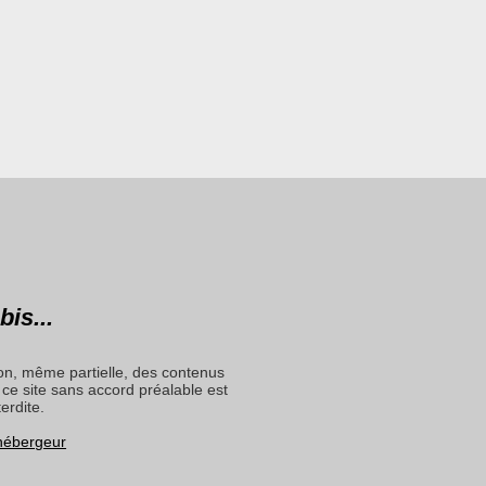
bis...
on, même partielle, des contenus
ce site sans accord préalable est
terdite.
 hébergeur