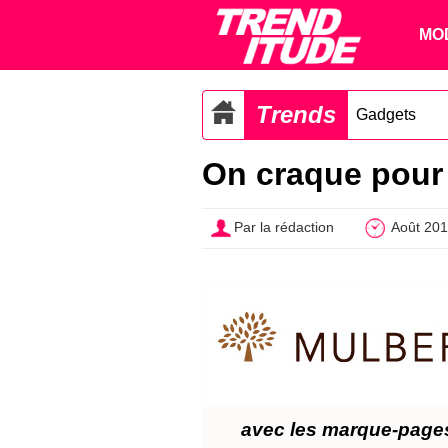
MO
Trends
Gadgets
On craque pour 
Par la rédaction
Août 20
avec les marque-pages