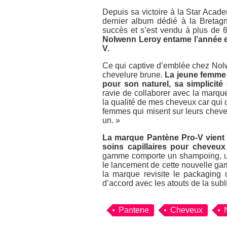
Depuis sa victoire à la Star Aca
dernier album dédié à la Bretagn
succès et s’est vendu à plus de
Nolwenn Leroy entame l’année en
V.
Ce qui captive d’emblée chez Nol
chevelure brune.
La jeune femme 
pour son naturel, sa simplicité 
ravie de collaborer avec la marqu
la qualité de mes cheveux car qui di
femmes qui misent sur leurs cheve
un. »
La marque Pantène Pro-V vient
soins capillaires pour cheveux
gamme comporte un shampoing, un
le lancement de cette nouvelle g
la marque revisite le packaging 
d’accord avec les atouts de la sub
Pantene
Cheveux