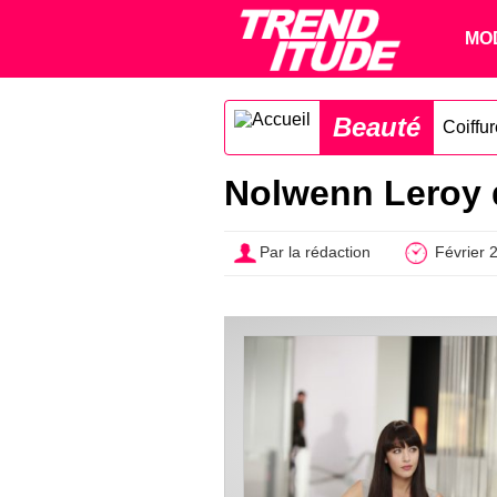
MO
Beauté
Coiffu
Nolwenn Leroy d
Par la rédaction
Février 