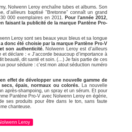
demy, Nolwenn Leroy enchaîne tubes et albums. Son
e, d’ailleurs baptisé "Bretonne" connaît un grand
 630 000 exemplaires en 2011.
Pour l’année 2012,
 faisant la publicité de la marque Pantène Pro-
wenn Leroy sont ses beaux yeux bleus et sa longue
a donc été choisie par la marque Pantène Pro-V
et son authenticité.
Nolwenn Leroy est d’ailleurs
e et déclare : « J’accorde beaucoup d’importance à
t beauté, dit santé et soin. (…) Je fais partie de ces
ux pour séduire : c’est mon atout séduction numéro
 en effet de développer une nouvelle gamme de
 secs, épais, normaux ou colorés.
La nouvelle
 après-shampoing, un spray et un sérum. Et pour
amme Pantène Pro-V avec Nolwenn Leroy en égérie,
de ses produits pour être dans le ton, sans faute
lime chanteuse.
Nolwenn Leroy