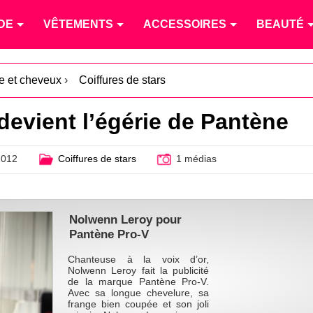
DE
VÊTEMENTS
ACCESSOIRES
BEAUTÉ
re et cheveux
›
Coiffures de stars
evient l’égérie de Pantène
2012
Coiffures de stars
1 médias
Nolwenn Leroy pour
Pantène Pro-V
Chanteuse à la voix d’or,
Nolwenn Leroy fait la publicité
de la marque Pantène Pro-V.
Avec sa longue chevelure, sa
frange bien coupée et son joli