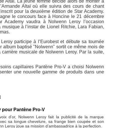
de Altaï. La jeune femme décide alors de monter à
 d’Armande Altaï où elle suivra des cours de chant
inscrit pour la deuxième édition de Star Academy.
agne le concours face à Honcine le 21 décembre
r Academy vaudra à Nolwenn Leroy l’occasion
musique à l’instar de Lionel Ritchie, Lara Fabian,
lmas.
eroy participe à l’Eurobest et débute sa tournée
r album baptisé "Nolwenn" sortit ce même mois de
 carrière musicale de Nolwenn Leroy. Par la suite,
soins capillaires Pantène Pro-V a choisi Nolwenn
résenter une nouvelle gamme de produits dans une
s
 pour Pantène Pro-V
oix d’or, Nolwenn Leroy fait la publicité de la marque
vec sa longue chevelure, sa frange bien coupée et son
enn Leroy joue sa mission d’ambassadrice à la perfection.