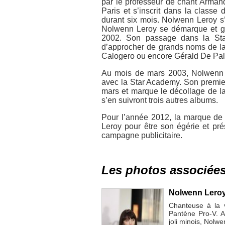
par le professeur de chant Arman
Paris et s’inscrit dans la classe
durant six mois. Nolwenn Leroy s’
Nolwenn Leroy se démarque et g
2002. Son passage dans la Sta
d’approcher de grands noms de la 
Calogero ou encore Gérald De Pa
Au mois de mars 2003, Nolwenn L
avec la Star Academy. Son premie
mars et marque le décollage de la
s’en suivront trois autres albums.
Pour l’année 2012, la marque de 
Leroy pour être son égérie et p
campagne publicitaire.
Les photos associée
Nolwenn Leroy
Chanteuse à la v
Pantène Pro-V. A
joli minois, Nolw