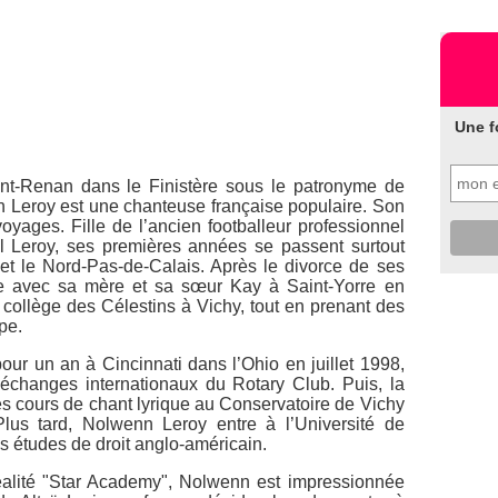
Une f
t-Renan dans le Finistère sous le patronyme de
Leroy est une chanteuse française populaire. Son
oyages. Fille de l’ancien footballeur professionnel
 Leroy, ses premières années se passent surtout
e et le Nord-Pas-de-Calais. Après le divorce de ses
re avec sa mère et sa sœur Kay à Saint-Yorre en
u collège des Célestins à Vichy, tout en prenant des
pe.
our un an à Cincinnati dans l’Ohio en juillet 1998,
échanges internationaux du Rotary Club. Puis, la
 cours de chant lyrique au Conservatoire de Vichy
Plus tard, Nolwenn Leroy entre à l’Université de
 études de droit anglo-américain.
réalité "Star Academy", Nolwenn est impressionnée