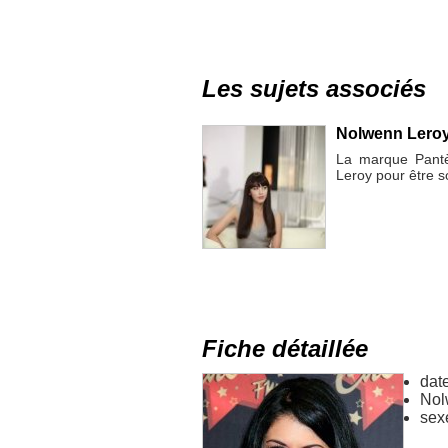
Les sujets associés
Nolwenn Leroy 
La marque Pantè
Leroy pour être 
Fiche détaillée
dat
Nol
sex