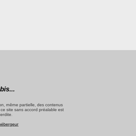
bis...
on, même partielle, des contenus
ce site sans accord préalable est
terdite.
 hébergeur