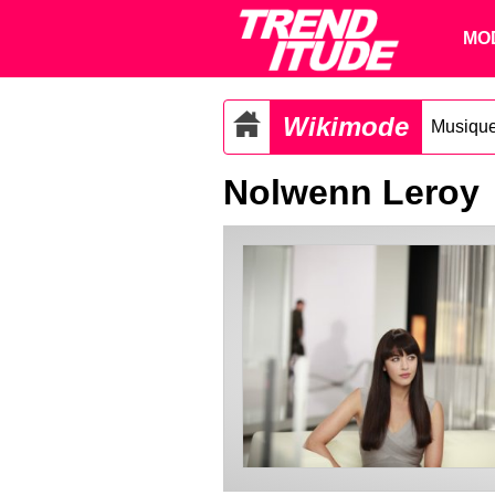
MO
Wikimode
Musiqu
Nolwenn Leroy