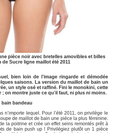
une pièce noir avec bretelles amovibles et billes
 de Sucre ligne maillot été 2011
suel, bien loin de l’image ringarde et démodée
elques saisons. La version du maillot de bain un
 un style osé et raffiné. Fini le monokini, cette
; on montre juste ce qu’il faut, ni plus ni moins.
de bain bandeau
s n’importe lequel. Pour l’été 2011, on privilège le
coupe de maillot de bain une pièce la plus féminine.
 de la poitrine et crée un effet seins remontés prêt à
ots de bain push up ! Privilégiez plutôt un 1 pièce