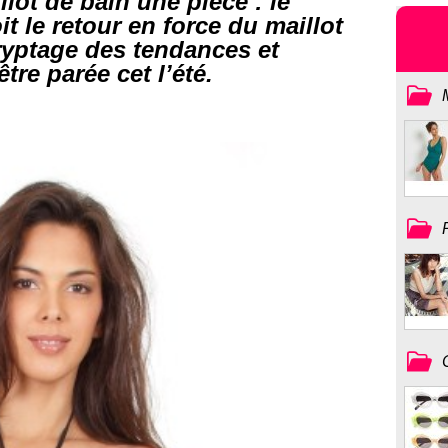
lot de bain une pièce : le
t le retour en force du maillot
ryptage des tendances et
tre parée cet l’été.