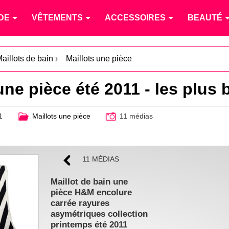
DE
VÊTEMENTS
ACCESSOIRES
BEAUTÉ
aillots de bain
›
Maillots une pièce
une pièce été 2011 - les plus 
1
Maillots une pièce
11 médias
11 MÉDIAS
Maillot de bain une
pièce H&M encolure
carrée rayures
asymétriques collection
printemps été 2011