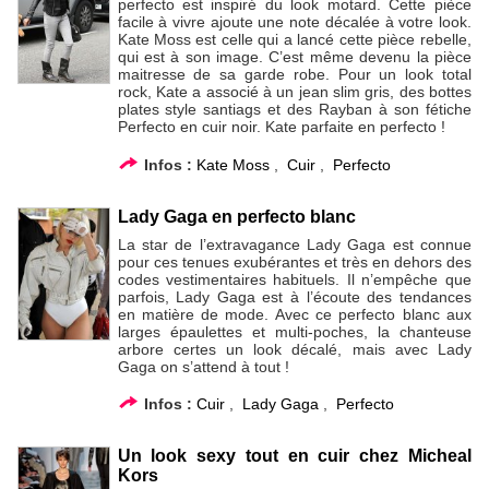
perfecto est inspiré du look motard. Cette pièce
facile à vivre ajoute une note décalée à votre look.
Kate Moss est celle qui a lancé cette pièce rebelle,
qui est à son image. C’est même devenu la pièce
maitresse de sa garde robe. Pour un look total
rock, Kate a associé à un jean slim gris, des bottes
plates style santiags et des Rayban à son fétiche
Perfecto en cuir noir. Kate parfaite en perfecto !
Infos :
Kate Moss
,
Cuir
,
Perfecto
Lady Gaga en perfecto blanc
La star de l’extravagance Lady Gaga est connue
pour ces tenues exubérantes et très en dehors des
codes vestimentaires habituels. Il n’empêche que
parfois, Lady Gaga est à l’écoute des tendances
en matière de mode. Avec ce perfecto blanc aux
larges épaulettes et multi-poches, la chanteuse
arbore certes un look décalé, mais avec Lady
Gaga on s’attend à tout !
Infos :
Cuir
,
Lady Gaga
,
Perfecto
Un look sexy tout en cuir chez Micheal
Kors