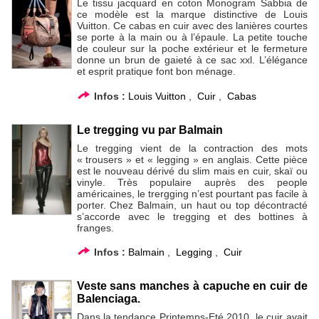
Le tissu jacquard en coton Monogram Sabbia de
ce modèle est la marque distinctive de Louis
Vuitton. Ce cabas en cuir avec des lanières courtes
se porte à la main ou à l’épaule. La petite touche
de couleur sur la poche extérieur et le fermeture
donne un brun de gaieté à ce sac xxl. L’élégance
et esprit pratique font bon ménage.
Infos :
Louis Vuitton
,
Cuir
,
Cabas
Le tregging vu par Balmain
Le tregging vient de la contraction des mots
« trousers » et « legging » en anglais. Cette pièce
est le nouveau dérivé du slim mais en cuir, skaï ou
vinyle. Très populaire auprès des people
américaines, le trergging n’est pourtant pas facile à
porter. Chez Balmain, un haut ou top décontracté
s’accorde avec le tregging et des bottines à
franges.
Infos :
Balmain
,
Legging
,
Cuir
Veste sans manches à capuche en cuir de
Balenciaga.
Dans la tendance Printemps-Eté 2010, le cuir avait