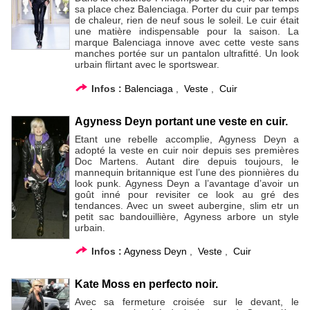
sa place chez Balenciaga. Porter du cuir par temps
de chaleur, rien de neuf sous le soleil. Le cuir était
une matière indispensable pour la saison. La
marque Balenciaga innove avec cette veste sans
manches portée sur un pantalon ultrafitté. Un look
urbain flirtant avec le sportswear.
Infos :
Balenciaga
,
Veste
,
Cuir
Agyness Deyn portant une veste en cuir.
Etant une rebelle accomplie, Agyness Deyn a
adopté la veste en cuir noir depuis ses premières
Doc Martens. Autant dire depuis toujours, le
mannequin britannique est l’une des pionnières du
look punk. Agyness Deyn a l’avantage d’avoir un
goût inné pour revisiter ce look au gré des
tendances. Avec un sweet aubergine, slim etr un
petit sac bandouillière, Agyness arbore un style
urbain.
Infos :
Agyness Deyn
,
Veste
,
Cuir
Kate Moss en perfecto noir.
Avec sa fermeture croisée sur le devant, le