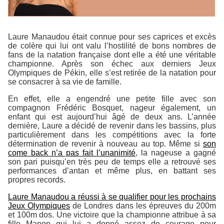
Laure Manaudou était connue pour ses caprices et excès
de colère qui lui ont valu l’hostilité de bons nombres de
fans de la natation française dont elle a été une véritable
championne. Après son échec aux derniers Jeux
Olympiques de Pékin, elle s’est retirée de la natation pour
se consacrer à sa vie de famille.
En effet, elle a engendré une petite fille avec son
compagnon Frédéric Bosquet, nageur également, un
enfant qui est aujourd’hui âgé de deux ans. L’année
dernière, Laure a décidé de revenir dans les bassins, plus
particulièrement dans les compétitions avec la forte
détermination de revenir à nouveau au top. Même si
son
come back n’a pas fait l’unanimité
, la nageuse a gagné
son pari puisqu’en très peu de temps elle a retrouvé ses
performances d’antan et même plus, en battant ses
propres records.
Laure Manaudou a réussi à se qualifier pour les prochains
Jeux Olympiques
de Londres dans les épreuves du 200m
et 100m dos. Une victoire que la championne attribue à sa
fille Manon qui lui a donné assez de courage pour