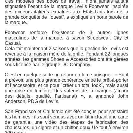
Ces modèles des boots de travail "n’ont jamais autant
stigmatisé l’esprit de la marque Levi’s Footwear, inspirée
des mineurs italiens expatriés aux Etats-Unis lors de la
grande conquête de l’ouest", a expliqué un porte parole de
la marque.
Footwear renforce l’existence de 3 autres lignes
masculines de la marque, à savoir Streetwear, City et
Casual.
Cela fait maintenant 2 saisons que la gestion de Levi’s est
revenue à la maison mère de la griffe. Pendant 22 longues
années, les gammes Shoes & Accessories ont été gérées
sous licence par le groupe DC Company.
C’est en quelque sorte un retour en force puisque : « Sont
à prévoir, une plus grande cohérence entre le prêt-à-porter
et l’accessoire, et ce pour "créer un total look", mais aussi
une mise en lumière "des valeurs de la marque (amour
des détails, qualité, l’artisanat) », a annoncé John
Anderson, PDG de Levi’s.
San Francisco et California ont été conçus pour satisfaire
les hommes : ils sont vendus avec un kit incluant une carte
de garantie, une vidéo des étapes de fabrication des
chaussures, un cigare et un chiffon doux ! le tout à environ
300 euros.