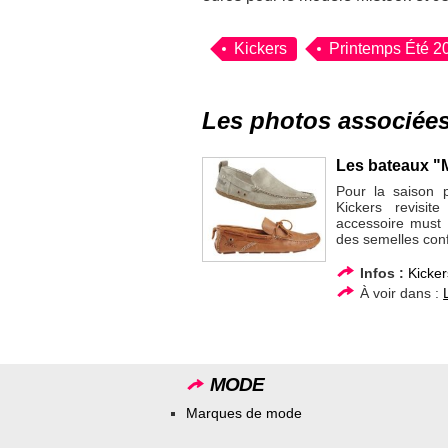
Kickers
Printemps Été 2
Les photos associée
Les bateaux "M
Pour la saison 
Kickers revisi
accessoire must 
des semelles conf
Infos :
Kicker
À voir dans :
MODE
Marques de mode