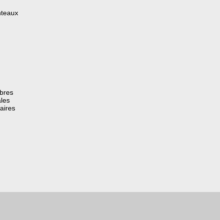
nteaux
èbres
les
aires