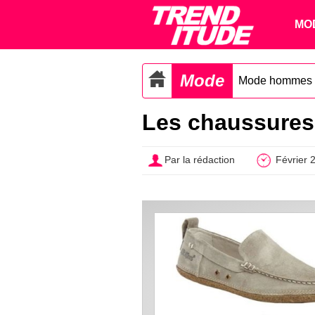
MO
Mode
Mode hommes
Les chaussures 
Par la rédaction
Février 