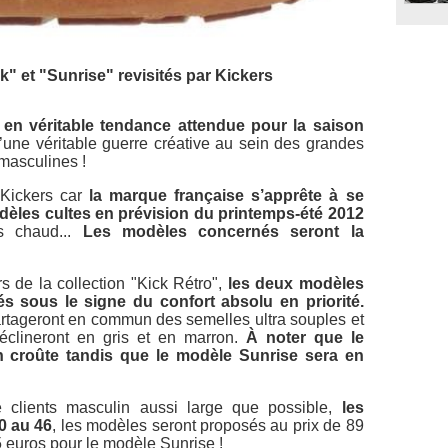
" et "Sunrise" revisités par Kickers
en véritable tendance attendue pour la saison
d’une véritable guerre créative au sein des grandes
masculines !
 Kickers car
la marque française s’apprête à se
dèles cultes en prévision du printemps-été 2012
ès chaud...
Les modèles concernés seront la
s de la collection "Kick Rétro",
les deux modèles
s sous le signe du confort absolu en priorité.
artageront en commun des semelles ultra souples et
éclineront en gris et en marron.
À noter que le
 croûte tandis que le modèle Sunrise sera en
de clients masculin aussi large que possible,
les
0 au 46
, les modèles seront proposés au prix de 89
 euros pour le modèle Sunrise !