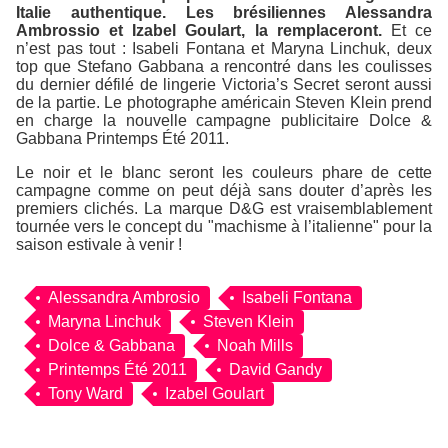
Italie authentique. Les brésiliennes Alessandra
Ambrossio et Izabel Goulart, la remplaceront.
Et ce
n’est pas tout : Isabeli Fontana et Maryna Linchuk, deux
top que Stefano Gabbana a rencontré dans les coulisses
du dernier défilé de lingerie Victoria’s Secret seront aussi
de la partie. Le photographe américain Steven Klein prend
en charge la nouvelle campagne publicitaire Dolce &
Gabbana Printemps Été 2011.
Le noir et le blanc seront les couleurs phare de cette
campagne comme on peut déjà sans douter d’après les
premiers clichés. La marque D&G est vraisemblablement
tournée vers le concept du "machisme à l’italienne" pour la
saison estivale à venir !
Alessandra Ambrosio
Isabeli Fontana
Maryna Linchuk
Steven Klein
Dolce & Gabbana
Noah Mills
Printemps Été 2011
David Gandy
Tony Ward
Izabel Goulart