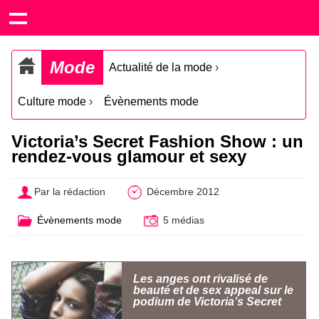
Mode
Actualité de la mode
›
Culture mode
›
Évènements mode
Victoria’s Secret Fashion Show : un
rendez-vous glamour et sexy
Par la rédaction
Décembre 2012
Évènements mode
5 médias
Les anges ont rivalisé de
beauté et de sex appeal sur le
podium de Victoria’s Secret