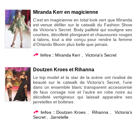
Miranda Kerr en magicienne
C’est en magicienne en total look vert que Miranda
est venue défiler sur le catwalk du Fashion Show
de Victoria’s Secret. Body pailleté qui souligne ses
courbes, décolleté plongeant et chaussures rouges
à talons, tout a été conçu pour rendre la femme
d’Orlando Bloom plus belle que jamais.
Infos :
Miranda Kerr
,
Victoria's Secret
Doutzen Kroes et Rihanna
Le top model et la star de la scène ont rivalisé de
beauté sur le catwalk de Victoria’s Secret, l’une
dans un ensemble blanc transparent accessoirisé
de faux corsage noir et l’autre en robe noire au
décolleté vertigineux qui laissait apparaitre ses
jarretelles et bottines.
Infos :
Doutzen Kroes
,
Rihanna
,
Victoria's
Secret
,
Jarretelle