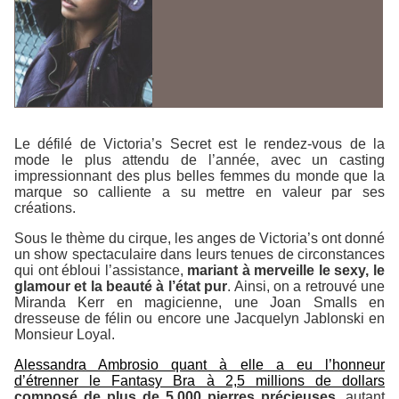
Le défilé de Victoria’s Secret est le rendez-vous de la
mode le plus attendu de l’année, avec un casting
impressionnant des plus belles femmes du monde que la
marque so calliente a su mettre en valeur par ses
créations.
Sous le thème du cirque, les anges de Victoria’s ont donné
un show spectaculaire dans leurs tenues de circonstances
qui ont ébloui l’assistance,
mariant à merveille le sexy, le
glamour et la beauté à l’état pur
. Ainsi, on a retrouvé une
Miranda Kerr en magicienne, une Joan Smalls en
dresseuse de félin ou encore une Jacquelyn Jablonski en
Monsieur Loyal.
Alessandra Ambrosio quant à elle a eu l’honneur
d’étrenner le Fantasy Bra à 2,5 millions de dollars
composé de plus de 5.000 pierres précieuses
, autant