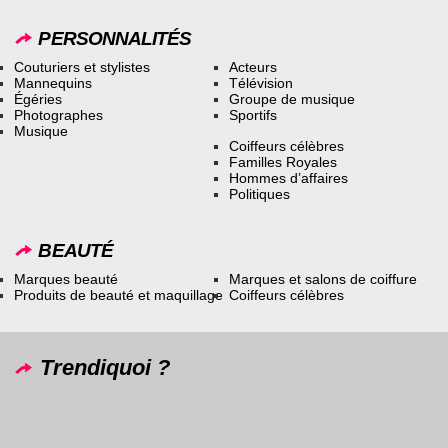
PERSONNALITÉS
Couturiers et stylistes
Acteurs
Mannequins
Télévision
Égéries
Groupe de musique
Photographes
Sportifs
Musique
Coiffeurs célèbres
Familles Royales
Hommes d’affaires
Politiques
BEAUTÉ
Marques beauté
Marques et salons de coiffure
Produits de beauté et maquillage
Coiffeurs célèbres
Trendiquoi ?