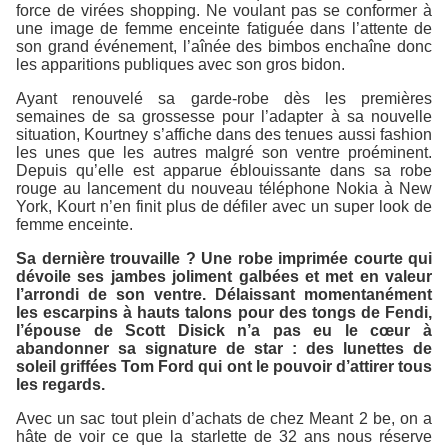
force de virées shopping. Ne voulant pas se conformer à
une image de femme enceinte fatiguée dans l’attente de
son grand événement, l’aînée des bimbos enchaîne donc
les apparitions publiques avec son gros bidon.
Ayant renouvelé sa garde-robe dès les premières
semaines de sa grossesse pour l’adapter à sa nouvelle
situation, Kourtney s’affiche dans des tenues aussi fashion
les unes que les autres malgré son ventre proéminent.
Depuis qu’elle est apparue éblouissante dans sa robe
rouge au lancement du nouveau téléphone Nokia à New
York, Kourt n’en finit plus de défiler avec un super look de
femme enceinte.
Sa dernière trouvaille ? Une robe imprimée courte qui
dévoile ses jambes joliment galbées et met en valeur
l’arrondi de son ventre. Délaissant momentanément
les escarpins à hauts talons pour des tongs de Fendi,
l’épouse de Scott Disick n’a pas eu le cœur à
abandonner sa signature de star : des lunettes de
soleil griffées Tom Ford qui ont le pouvoir d’attirer tous
les regards.
Avec un sac tout plein d’achats de chez
Meant 2 be
, on a
hâte de voir ce que la starlette de 32 ans nous réserve