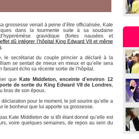
a grossesse venait à peine d’être officialisée, Kate
niques dans la tourmente suite à sa soudaine
 d’hyperémèse gravidique (fortes nausées et
effet dû intégrer l’hôpital King Edward VII et même
s
.
 le secrétariat du couple princier a déclaré à la
liam se sentait de mieux en mieux et qu’elle sera
on faisant écho sa récente sortie de l’hôpital.
nier que
Kate Middleton, enceinte d’environ 12
a porte de sortie du King Edward VII de Londres
,
au bras de son époux.
 déclaration pour le moment, le joli sourire qu’elle a
 sur le bonheur que lui apporte sa grossesse.
as Kate Middleton de si tôt étant donné qu’elle est
urs, voire quelques semaines, de repos au sein du