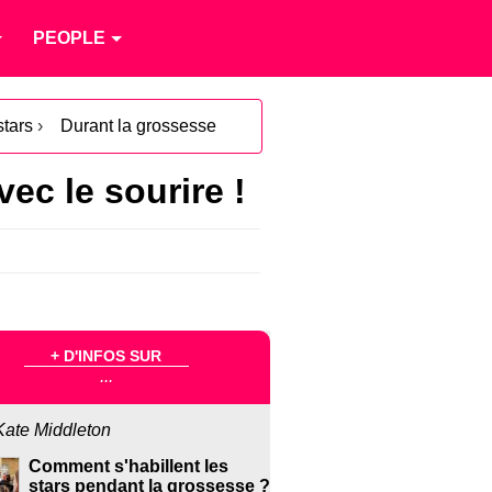
PEOPLE
stars
›
Durant la grossesse
vec le sourire !
+ D'INFOS SUR
...
Kate Middleton
Comment s'habillent les
stars pendant la grossesse ?