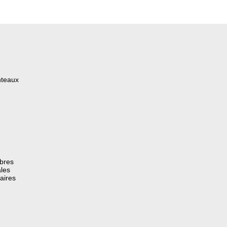
nteaux
èbres
les
aires