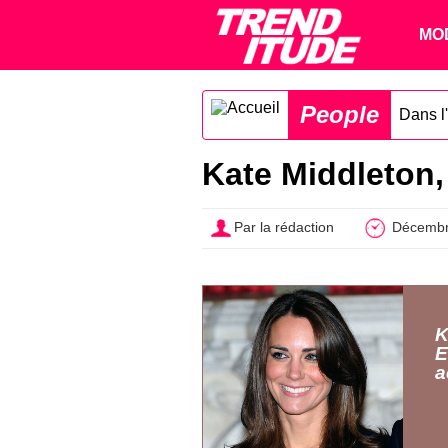
MO
People
Dans l'
Kate Middleton, g
Par la rédaction
Décembr
K
E
a