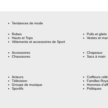
Tendances de mode
Robes
Pulls et gilets
Hauts et Tops
Vestes et ma
Vêtements et accessoires de Sport
Accessoires
Chapeaux
Chaussures
Sacs à main
Acteurs
Coiffeurs cél
Télévision
Familles Roya
Groupe de musique
Hommes d’aff
Sportifs
Politiques