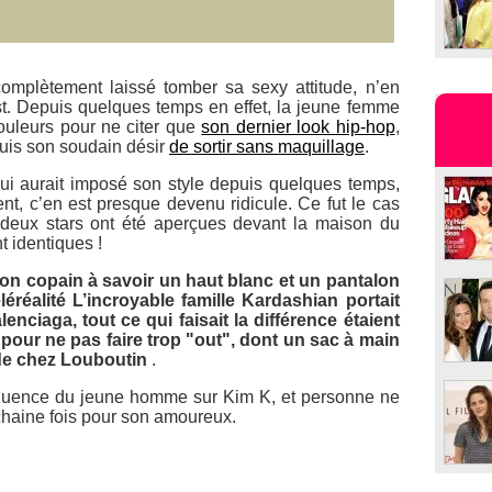
omplètement laissé tomber sa sexy attitude, n’en
. Depuis quelques temps en effet, la jeune femme
couleurs pour ne citer que
son dernier look hip-hop
,
uis son soudain désir
de sortir sans maquillage
.
ui aurait imposé son style depuis quelques temps,
nt, c’en est presque devenu ridicule. Ce fut le cas
s deux stars ont été aperçues devant la maison du
 identiques !
on copain à savoir un haut blanc et un pantalon
léréalité
L’incroyable famille Kardashian
portait
nciaga, tout ce qui faisait la différence étaient
our ne pas faire trop "out", dont un sac à main
de chez Louboutin
.
nfluence du jeune homme sur Kim K, et personne ne
ochaine fois pour son amoureux.