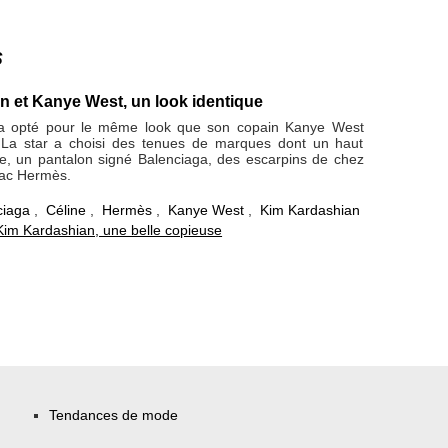
s
 et Kanye West, un look identique
a opté pour le même look que son copain Kanye West
. La star a choisi des tenues de marques dont un haut
ne, un pantalon signé Balenciaga, des escarpins de chez
sac Hermès.
ciaga
,
Céline
,
Hermès
,
Kanye West
,
Kim Kardashian
Kim Kardashian, une belle copieuse
Tendances de mode