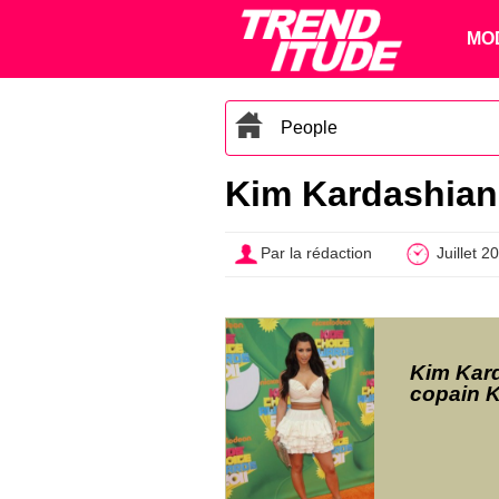
MO
People
Kim Kardashian,
Par la rédaction
Juillet 2
Kim Kar
copain 