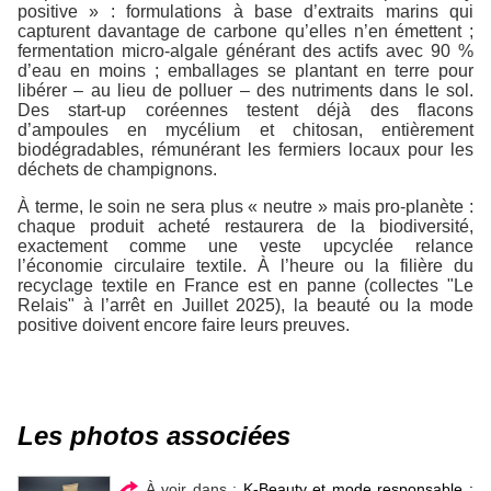
positive » : formulations à base d’extraits marins qui
capturent davantage de carbone qu’elles n’en émettent ;
fermentation micro-algale générant des actifs avec 90 %
d’eau en moins ; emballages se plantant en terre pour
libérer – au lieu de polluer – des nutriments dans le sol.
Des start-up coréennes testent déjà des flacons
d’ampoules en mycélium et chitosan, entièrement
biodégradables, rémunérant les fermiers locaux pour les
déchets de champignons.
À terme, le soin ne sera plus « neutre » mais pro-planète :
chaque produit acheté restaurera de la biodiversité,
exactement comme une veste upcyclée relance
l’économie circulaire textile. À l’heure ou la filière du
recyclage textile en France est en panne (collectes "Le
Relais" à l’arrêt en Juillet 2025), la beauté ou la mode
positive doivent encore faire leurs preuves.
Les photos associées
À voir dans :
K-Beauty et mode responsable :