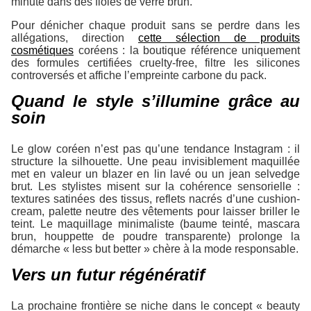
minute dans des fioles de verre brun.
Pour dénicher chaque produit sans se perdre dans les
allégations, direction
cette sélection de produits
cosmétiques
coréens : la boutique référence uniquement
des formules certifiées cruelty-free, filtre les silicones
controversés et affiche l’empreinte carbone du pack.
Quand le style s’illumine grâce au
soin
Le glow coréen n’est pas qu’une tendance Instagram : il
structure la silhouette. Une peau invisiblement maquillée
met en valeur un blazer en lin lavé ou un jean selvedge
brut. Les stylistes misent sur la cohérence sensorielle :
textures satinées des tissus, reflets nacrés d’une cushion-
cream, palette neutre des vêtements pour laisser briller le
teint. Le maquillage minimaliste (baume teinté, mascara
brun, houppette de poudre transparente) prolonge la
démarche « less but better » chère à la mode responsable.
Vers un futur régénératif
La prochaine frontière se niche dans le concept « beauty