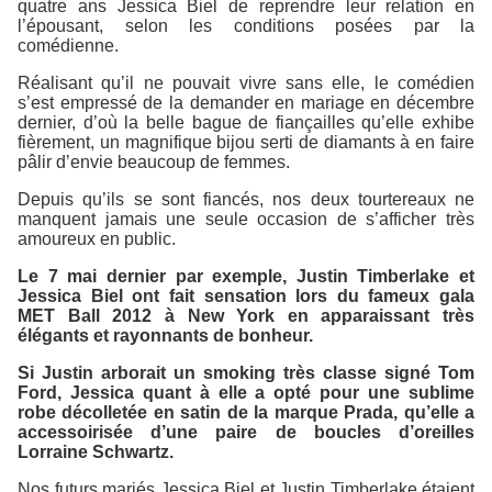
quatre ans Jessica Biel de reprendre leur relation en
l’épousant, selon les conditions posées par la
comédienne.
Réalisant qu’il ne pouvait vivre sans elle, le comédien
s’est empressé de la demander en mariage en décembre
dernier, d’où la belle bague de fiançailles qu’elle exhibe
fièrement, un magnifique bijou serti de diamants à en faire
pâlir d’envie beaucoup de femmes.
Depuis qu’ils se sont fiancés, nos deux tourtereaux ne
manquent jamais une seule occasion de s’afficher très
amoureux en public.
Le 7 mai dernier par exemple, Justin Timberlake et
Jessica Biel ont fait sensation lors du fameux gala
MET Ball 2012
à New York en apparaissant très
élégants et rayonnants de bonheur.
Si Justin arborait un smoking très classe signé Tom
Ford, Jessica quant à elle a opté pour une sublime
robe décolletée en satin de la marque
Prada
, qu’elle a
accessoirisée d’une paire de boucles d’oreilles
Lorraine Schwartz.
Nos futurs mariés Jessica Biel et Justin Timberlake étaient