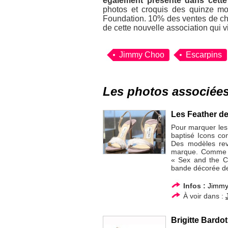
également présenté dans cett
photos et croquis des quinze m
Foundation. 10% des ventes de cha
de cette nouvelle association qui 
Jimmy Choo
Escarpins
Les photos associée
Les Feather d
Pour marquer les
baptisé Icons co
Des modèles rev
marque. Comme l
« Sex and the Ci
bande décorée d
Infos :
Jimmy
À voir dans :
Brigitte Bardo