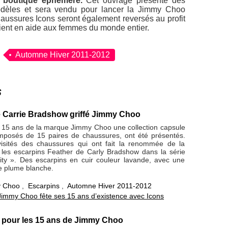
e boutique éphémère.
Cet ouvrage présente des
odèles et sera vendu pour lancer la Jimmy Choo
ussures Icons seront également reversés au profit
vient en aide aux femmes du monde entier.
Automne Hiver 2011-2012
s
e Carrie Bradshow griffé Jimmy Choo
 15 ans de la marque Jimmy Choo une collection capsule
mposés de 15 paires de chaussures, ont été présentés.
isités des chaussures qui ont fait la renommée de la
es escarpins Feather de Carly Bradshow dans la série
ty ». Des escarpins en cuir couleur lavande, avec une
e plume blanche.
 Choo
,
Escarpins
,
Automne Hiver 2011-2012
Jimmy Choo fête ses 15 ans d’existence avec Icons
t pour les 15 ans de Jimmy Choo