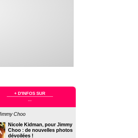
+ D'INFOS SUR
...
Jimmy Choo
Nicole Kidman, pour Jimmy
Choo : de nouvelles photos
dévoilées !