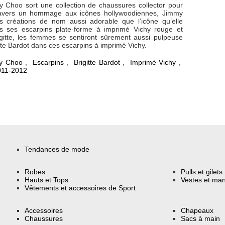
Choo sort une collection de chaussures collector pour
ravers un hommage aux icônes hollywoodiennes, Jimmy
 créations de nom aussi adorable que l’icône qu’elle
s ses escarpins plate-forme à imprimé Vichy rouge et
igitte, les femmes se sentiront sûrement aussi pulpeuse
itte Bardot dans ces escarpins à imprimé Vichy.
y Choo
,
Escarpins
,
Brigitte Bardot
,
Imprimé Vichy
,
011-2012
Tendances de mode
Robes
Pulls et gilets
Hauts et Tops
Vestes et ma
Vêtements et accessoires de Sport
Accessoires
Chapeaux
Chaussures
Sacs à main