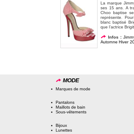
La marque Jimmy 
ses 15 ans. A t
Choo baptise ses
représente. Pour
blanc baptisé Br
que l’actrice Brig
Infos :
Jimm
Automne Hiver 2
MODE
Marques de mode
Pantalons
Maillots de bain
Sous-vêtements
Bijoux
Lunettes