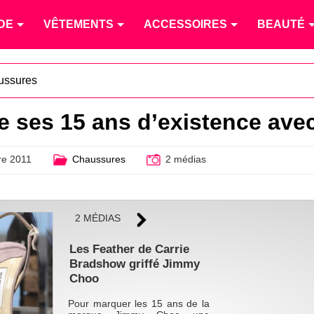
DE
VÊTEMENTS
ACCESSOIRES
BEAUTÉ
ussures
 ses 15 ans d’existence ave
e 2011
Chaussures
2 médias
2 MÉDIAS
Les Feather de Carrie
Bradshow griffé Jimmy
Choo
Pour marquer les 15 ans de la