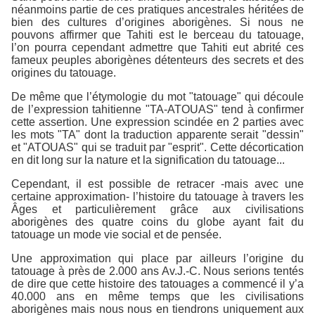
néanmoins partie de ces pratiques ancestrales héritées de
bien des cultures d’origines aborigènes. Si nous ne
pouvons affirmer que Tahiti est le berceau du tatouage,
l’on pourra cependant admettre que Tahiti eut abrité ces
fameux peuples aborigènes détenteurs des secrets et des
origines du tatouage.
De même que l’étymologie du mot "tatouage" qui découle
de l’expression tahitienne "TA-ATOUAS" tend à confirmer
cette assertion. Une expression scindée en 2 parties avec
les mots "TA" dont la traduction apparente serait "dessin"
et "ATOUAS" qui se traduit par "esprit". Cette décortication
en dit long sur la nature et la signification du tatouage...
Cependant, il est possible de retracer -mais avec une
certaine approximation- l’histoire du tatouage à travers les
Âges et particulièrement grâce aux civilisations
aborigènes des quatre coins du globe ayant fait du
tatouage un mode vie social et de pensée.
Une approximation qui place par ailleurs l’origine du
tatouage à près de 2.000 ans Av.J.-C. Nous serions tentés
de dire que cette histoire des tatouages a commencé il y’a
40.000 ans en même temps que les civilisations
aborigènes mais nous nous en tiendrons uniquement aux