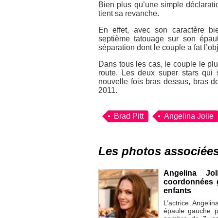
Bien plus qu’une simple déclarati
tient sa revanche.
En effet, avec son caractère bi
septième tatouage sur son épaul
séparation dont le couple a fat l’ob
Dans tous les cas, le couple le pl
route. Les deux super stars qui 
nouvelle fois bras dessus, bras 
2011.
Brad Pitt
Angelina Jolie
Les photos associée
Angelina Jol
coordonnées 
enfants
L’actrice Angeli
épaule gauche p