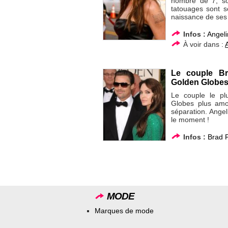
nombre de 7, so
tatouages sont 
naissance de ses
Infos :
Angeli
À voir dans :
Le couple Br
Golden Globe
Le couple le pl
Globes plus amo
séparation. Angeli
le moment !
Infos :
Brad P
MODE
Marques de mode