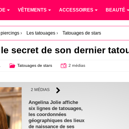
DE
VÊTEMENTS
ACCESSOIRES
BEAUTÉ
 piercings
›
Les tatouages
›
Tatouages de stars
 le secret de son dernier tat
1
Tatouages de stars
2 médias
2 MÉDIAS
Angelina Jolie affiche
six lignes de tatouages,
les coordonnées
géographiques des lieux
de naissance de ses