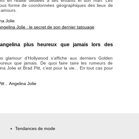
nt en réalité dédiées à ses enfants et son mari. Les
sous forme de coordonnées géographiques des lieux de
 amours.
na Jolie
Angelina Jolie : le secret de son dernier tatouage
angelina plus heureux que jamais lors des
s
us glamour d’Hollywood s’affiche aux derniers Golden
ureux que jamais. De quoi faire taire les rumeurs de
na Jolie et Brad Pitt, c’est pour la vie... En tout cas pour
itt
,
Angelina Jolie
Tendances de mode