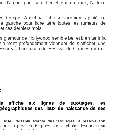
on d’amour pour son cher et tendre époux, l’actrice
en trompé, Angelina Jolie a surement ajouté ce
e gauche pour faire taire toutes les rumeurs de
jet ces derniers mois.
us glamour de Hollywood semble bel et bien tenir la
s’aiment profondément viennent de s’afficher une
dessous à l’occasion du Festival de Cannes en mai
s
ie affiche six lignes de tatouages, les
géographiques des lieux de naissance de ses
na Jolie, véritable adepte des tatouages, a réservé son
our ses proches. 6 lignes sur la photo, désormais au