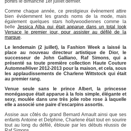
portes le dimanche 1er juillet dernier.
Comme chaque année, ce prestigieux évènement attire
bien évidemment les grands noms de la mode, mais
également quelques stars hollywoodiennes comme la
belle
Jessica Alba qui était apparue dans un total look
Versace le premier jour, pour assister au défilé de la
marque
.
Le lendemain (2 juillet), la Fashion Week a laissé la
place au nouveau directeur artistique de Dior, le
successeur de John Galliano, Raf Simons, qui a
présenté sa toute première collection Haute Couture
Automne/Hiver 2012-2013 pour la maison, et cela, sous
les applaudissements de Charlene Wittstock qui était
au premier rang.
Venue seule sans le prince Albert, la princesse
monégasque était apparue à la fois simple, élégante et
sexy, moulée dans une très jolie robe rose à laquelle
elle a associé une paire d’escarpins assortis.
Assise aux côtés du grand Bernard Arnault ainsi que ses
enfants Antoine et Delphine, Charlene était tout en sourire
tout au long du défilé, éblouie par les débuts réussis de
Raf Simons.