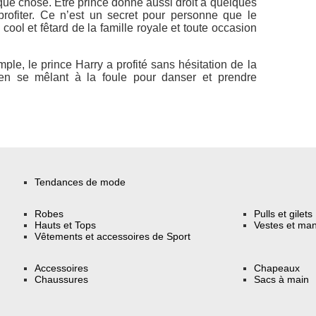
lque chose. Être prince donne aussi droit à quelques
 profiter. Ce n’est un secret pour personne que le
cool et fêtard de la famille royale et toute occasion
ple, le prince Harry a profité sans hésitation de la
en se mêlant à la foule pour danser et prendre
Tendances de mode
Robes
Pulls et gilets
Hauts et Tops
Vestes et ma
Vêtements et accessoires de Sport
Accessoires
Chapeaux
Chaussures
Sacs à main