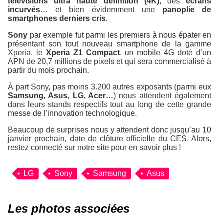
télévisions ultra haute définition (4K)
, des
écrans
incurvés
… et bien évidemment une
panoplie de
smartphones derniers cris
.
Sony
par exemple fut parmi les premiers à nous épater en
présentant son tout nouveau smartphone de la gamme
Xperia, le
Xperia Z1 Compact
, un mobile 4G doté d’un
APN de 20,7 millions de pixels et qui sera commercialisé à
partir du mois prochain.
À part Sony, pas moins 3.200 autres exposants (parmi eux
Samsung, Asus, LG, Acer…
) nous attendent également
dans leurs stands respectifs tout au long de cette grande
messe de l’innovation technologique.
Beaucoup de surprises nous y attendent donc jusqu’au 10
janvier prochain, date de clôture officielle du CES. Alors,
restez connecté sur notre site pour en savoir plus !
LG
Sony
Samsung
Asus
Les photos associées