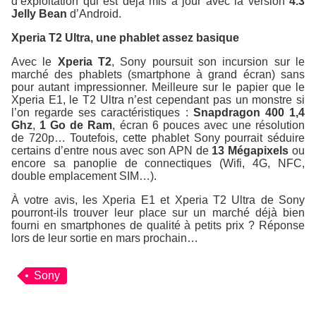
d’exploitation qui est déjà mis à jour avec la version
4.3
Jelly Bean
d’Android.
Xperia T2 Ultra, une phablet assez basique
Avec le
Xperia T2
, Sony poursuit son incursion sur le
marché des phablets (smartphone à grand écran) sans
pour autant impressionner. Meilleure sur le papier que le
Xperia E1, le T2 Ultra n’est cependant pas un monstre si
l’on regarde ses caractéristiques :
Snapdragon 400 1,4
Ghz
,
1 Go de Ram
, écran 6 pouces avec une résolution
de 720p… Toutefois, cette phablet Sony pourrait séduire
certains d’entre nous avec son APN de
13 Mégapixels
ou
encore sa panoplie de connectiques (Wifi, 4G, NFC,
double emplacement SIM…).
À votre avis, les Xperia E1 et Xperia T2 Ultra de Sony
pourront-ils trouver leur place sur un marché déjà bien
fourni en smartphones de qualité à petits prix ? Réponse
lors de leur sortie en mars prochain…
Sony