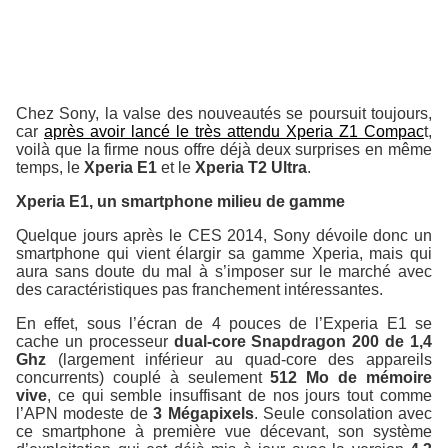
Chez Sony, la valse des nouveautés se poursuit toujours,
car
après avoir lancé le très attendu Xperia Z1 Compac
t,
voilà que la firme nous offre déjà deux surprises en même
temps, le
Xperia E1
et le
Xperia T2 Ultra
.
Xperia E1, un smartphone milieu de gamme
Quelque jours après le CES 2014, Sony dévoile donc un
smartphone qui vient élargir sa gamme Xperia, mais qui
aura sans doute du mal à s’imposer sur le marché avec
des caractéristiques pas franchement intéressantes.
En effet, sous l’écran de 4 pouces de l’Experia E1 se
cache un processeur
dual-core Snapdragon 200 de 1,4
Ghz
(largement inférieur au quad-core des appareils
concurrents) couplé à seulement
512 Mo de mémoire
vive
, ce qui semble insuffisant de nos jours tout comme
l’APN modeste de
3 Mégapixels
. Seule consolation avec
ce smartphone à première vue décevant, son système