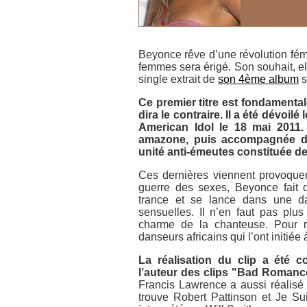
Beyonce rêve d’une révolution fémi
femmes sera érigé. Son souhait, ell
single extrait de
son 4ème album
s
Ce premier titre est fondamental
dira le contraire. Il a été dévoi
American Idol le 18 mai 2011
amazone, puis accompagnée de 
unité anti-émeutes constituée d
Ces dernières viennent provoquer
guerre des sexes, Beyonce fait 
trance et se lance dans une da
sensuelles. Il n’en faut pas pl
charme de la chanteuse. Pour ré
danseurs africains qui l’ont initié
La réalisation du clip a été 
l’auteur des clips "Bad Romanc
Francis Lawrence a aussi réalisé 
trouve Robert Pattinson et Je S