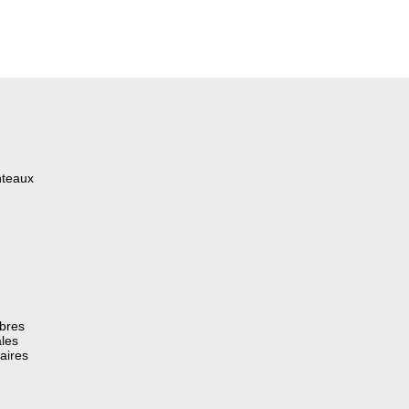
nteaux
èbres
les
aires