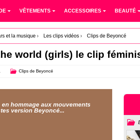
DE
VÊTEMENTS
ACCESSOIRES
BEAUTÉ
ars et la musique
›
Les clips vidéos
›
Clips de Beyoncé
e world (girls) le clip fémini
1
Clips de Beyoncé
re en hommage aux mouvements
stes version Beyoncé...