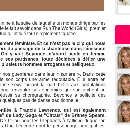
nine à la suite de laquelle un monde dirigé par les
e le fait savoir dans Run The World (Girls), premier
tudio, intitulé tout simplement "quatre".
ement féministe. Et ce n’est pas le clip qui nous
lé lors du passage de la chanteuse dans l’émission
. On y voit Beyonce, d’abord seule en femme
ses partisanes, toute décidées à défier une
e plusieurs hommes arrogants et belliqueux.
 nos guerrières dans leur « tanière ». Dans cette
de son corps une arme redoutable. Elle entre en
nse sexy faisant la part belle aux ondulations
us pour envoûter ses ennemies qui succombent au
ussir sa chorégraphie, Beyonce a sollicité des
e à quelques pas de danse traditionnelle.
confiée à Francis Lawrence, qui est également
e" de Lady Gaga et "Circus" de Britney Spears.
De L’Eau pour les Eléphants à l’affiche duquel on
uis Une Légende dont le personnage principal est