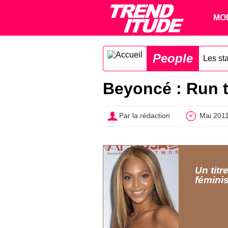
MO
People
Les st
Beyoncé : Run th
Par la rédaction
Mai 201
Un tit
fémini