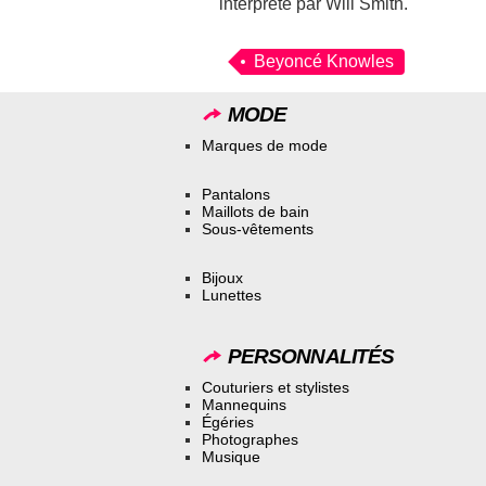
interprété par Will Smith.
Beyoncé Knowles
MODE
Marques de mode
Pantalons
Maillots de bain
Sous-vêtements
Bijoux
Lunettes
PERSONNALITÉS
Couturiers et stylistes
Mannequins
Égéries
Photographes
Musique