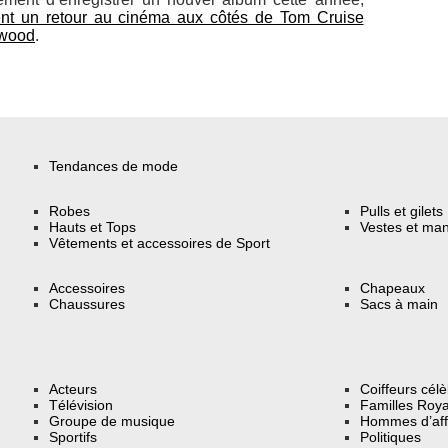
ent un retour au cinéma aux côtés de Tom Cruise
twood
.
Tendances de mode
Robes
Pulls et gilets
Hauts et Tops
Vestes et ma
Vêtements et accessoires de Sport
Accessoires
Chapeaux
Chaussures
Sacs à main
Acteurs
Coiffeurs cél
Télévision
Familles Roya
Groupe de musique
Hommes d’aff
Sportifs
Politiques