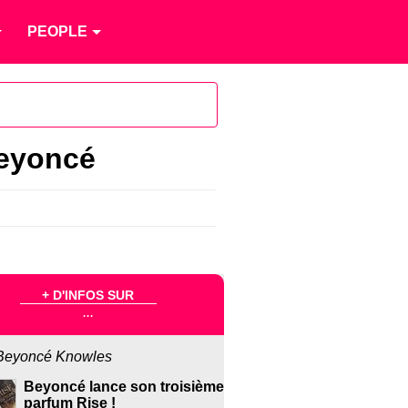
PEOPLE
Beyoncé
+ D'INFOS SUR
...
Beyoncé Knowles
Beyoncé lance son troisième
parfum Rise !