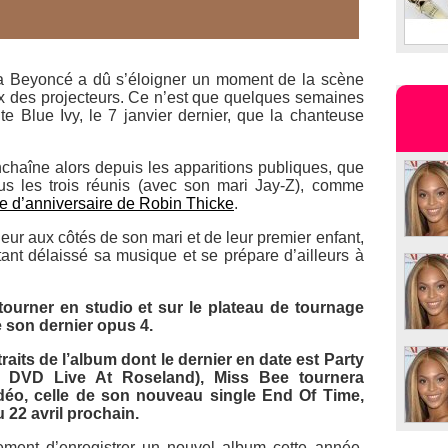
va Beyoncé a dû s’éloigner un moment de la scène
x des projecteurs. Ce n’est que quelques semaines
e Blue Ivy, le 7 janvier dernier, que la chanteuse
nchaîne alors depuis les apparitions publiques, que
ous les trois réunis (avec son mari Jay-Z), comme
ée d’anniversaire de Robin Thicke
.
eur aux côtés de son mari et de leur premier enfant,
tant délaissé sa musique et se prépare d’ailleurs à
tourner en studio et sur le plateau de tournage
e son dernier opus
4
.
raits de l’album dont le dernier en date est
Party
le DVD
Live At Roseland
), Miss Bee tournera
déo, celle de son nouveau single
End Of Time
,
u 22 avril prochain.
lement d’enregistrer un nouvel album cette année,