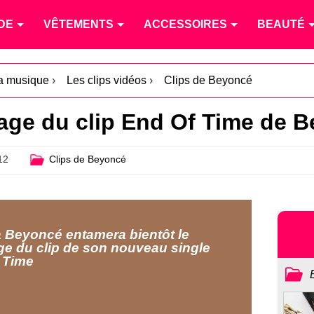
DE
VÊTEMENTS
ACCESSOIRES
BEAUTÉ
la musique
›
Les clips vidéos
›
Clips de Beyoncé
nage du clip End Of Time de 
12
Clips de Beyoncé
a Beyoncé entamera bientôt le
ge du clip de son nouveau single
 Time