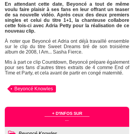
En attendant cette date, Beyoncé a tout de même
voulu faire plaisir à ses fans en leur offrant un teaser
de sa nouvelle vidéo. Après ceux des deux premiers
singles et celui du titre
1+1
, la chanteuse collabore
cette fois-ci avec Adria Petty pour la réalisation de ce
nouveau clip.
À noter que Beyoncé et Adria ont déjà travaillé ensemble
sur le clip du titre
Sweet Dreams
tiré de son troisième
album de 2008,
I Am... Sasha Fierce
.
Mis à part ce clip
Countdown
, Beyoncé prépare également
pour ses fans d’autres titres extraits de
4
comme
End of
Time
et
Party
, et cela avant de partir en congé maternité.
Beyoncé Knowles
+ D'INFOS SUR
...
Beyoncé Knowles