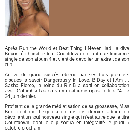
Après
Run the World
et
Best Thing I Never Had
, la diva
Beyoncé choisit le titre
Countdown
en tant que troisième
single de son album
4
et vient de dévoiler un extrait de son
clip.
Au vu du grand succès obtenu par ses trois premiers
disques, à savoir
Dangerously In Love
,
B’Day
et
I Am …
Sasha Fierce
, la reine du R’n’B a sorti en collaboration
avec
Columbia Records
un quatrième opus intitulé "4" le
24 juin dernier.
Profitant de la grande médiatisation de sa grossesse, Miss
Bee continue l’exploitation de ce dernier album en
dévoilant un tout nouveau single qui n’est autre que le titre
Countdown
, dont le clip sortira en intégralité le jeudi 6
octobre prochain.