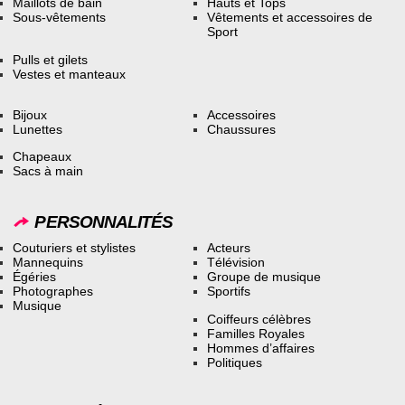
Maillots de bain
Hauts et Tops
Sous-vêtements
Vêtements et accessoires de
Sport
Pulls et gilets
Vestes et manteaux
Bijoux
Accessoires
Lunettes
Chaussures
Chapeaux
Sacs à main
PERSONNALITÉS
Couturiers et stylistes
Acteurs
Mannequins
Télévision
Égéries
Groupe de musique
Photographes
Sportifs
Musique
Coiffeurs célèbres
Familles Royales
Hommes d’affaires
Politiques