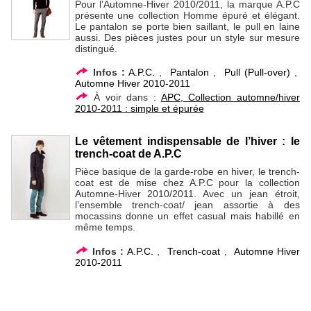
Pour l’Automne-Hiver 2010/2011, la marque A.P.C
présente une collection Homme épuré et élégant.
Le pantalon se porte bien saillant, le pull en laine
aussi. Des pièces justes pour un style sur mesure
distingué.
Infos :
A.P.C.
,
Pantalon
,
Pull (Pull-over)
,
Automne Hiver 2010-2011
À voir dans :
APC, Collection automne/hiver
2010-2011 : simple et épurée
Le vêtement indispensable de l’hiver : le
trench-coat de A.P.C
Pièce basique de la garde-robe en hiver, le trench-
coat est de mise chez A.P.C pour la collection
Automne-Hiver 2010/2011. Avec un jean étroit,
l’ensemble trench-coat/ jean assortie à des
mocassins donne un effet casual mais habillé en
même temps.
Infos :
A.P.C.
,
Trench-coat
,
Automne Hiver
2010-2011