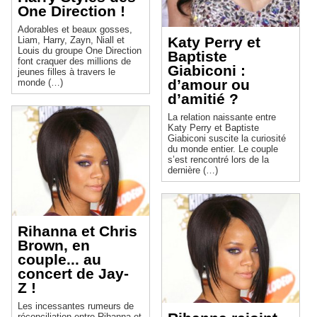
One Direction !
Adorables et beaux gosses,
Katy Perry et
Liam, Harry, Zayn, Niall et
Louis du groupe One Direction
Baptiste
font craquer des millions de
Giabiconi :
jeunes filles à travers le
d’amour ou
monde (…)
d’amitié ?
La relation naissante entre
Katy Perry et Baptiste
Giabiconi suscite la curiosité
du monde entier. Le couple
s’est rencontré lors de la
dernière (…)
Rihanna et Chris
Brown, en
couple... au
concert de Jay-
Z !
Les incessantes rumeurs de
réconciliation entre Rihanna et