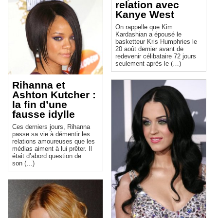
relation avec
Kanye West
On rappelle que Kim
Kardashian a épousé le
basketteur Kris Humphries le
20 août dernier avant de
redevenir célibataire 72 jours
seulement après le (…)
Rihanna et
Ashton Kutcher :
la fin d’une
fausse idylle
Ces derniers jours, Rihanna
passe sa vie à démentir les
relations amoureuses que les
médias aiment à lui prêter. Il
était d’abord question de
son (…)