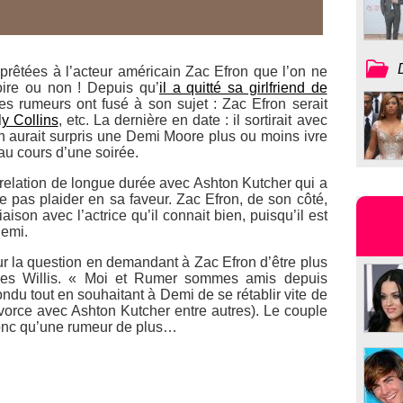
é prêtées à l’acteur américain Zac Efron que l’on ne
roire ou non ! Depuis qu’
il a quitté sa girlfriend de
les rumeurs ont fusé à son sujet : Zac Efron serait
y Collins
, etc. La dernière en date : il sortirait avec
 aurait surpris une Demi Moore plus ou moins ivre
au cours d’une soirée.
 relation de longue durée avec Ashton Kutcher qui a
 pas plaider en sa faveur. Zac Efron, de son côté,
son avec l’actrice qu’il connait bien, puisqu’il est
Demi.
r la question en demandant à Zac Efron d’être plus
c les Willis. « Moi et Rumer sommes amis depuis
ndu tout en souhaitant à Demi de se rétablir vite de
orce avec Ashton Kutcher entre autres). Le couple
onc qu’une rumeur de plus…