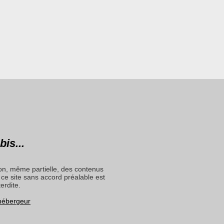
bis...
on, même partielle, des contenus
ce site sans accord préalable est
terdite.
 hébergeur