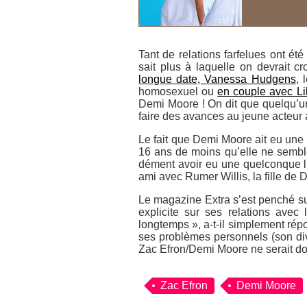
Tant de relations farfelues ont ét
sait plus à laquelle on devrait c
longue date, Vanessa Hudgens
, 
homosexuel ou
en couple avec Lil
Demi Moore ! On dit que quelqu’un
faire des avances au jeune acteur 
Le fait que Demi Moore ait eu une
16 ans de moins qu’elle ne semble
dément avoir eu une quelconque liai
ami avec Rumer Willis, la fille de 
Le magazine Extra s’est penché su
explicite sur ses relations ave
longtemps », a-t-il simplement répo
ses problèmes personnels (son div
Zac Efron/Demi Moore ne serait d
Zac Efron
Demi Moore