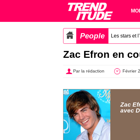
MO
People
Les stars et 
Zac Efron en c
Par la rédaction
Février 
Zac Ef
avec 