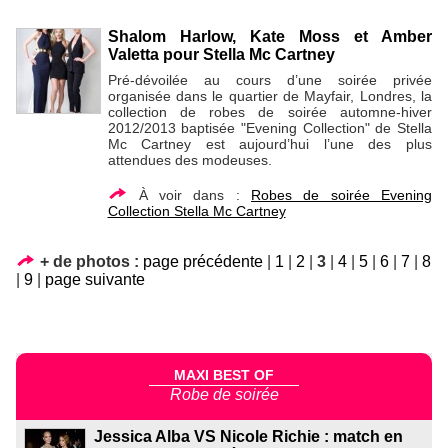
Shalom Harlow, Kate Moss et Amber
Valetta pour Stella Mc Cartney
Pré-dévoilée au cours d’une soirée privée
organisée dans le quartier de Mayfair, Londres, la
collection de robes de soirée automne-hiver
2012/2013 baptisée "Evening Collection" de Stella
Mc Cartney est aujourd’hui l’une des plus
attendues des modeuses.
À voir dans :
Robes de soirée Evening
Collection Stella Mc Cartney
+ de photos :
page précédente
|
1
|
2
|
3
|
4
|
5
|
6
|
7
|
8
|
9
|
page suivante
MAXI BEST OF
Robe de soirée
Jessica Alba VS Nicole Richie : match en