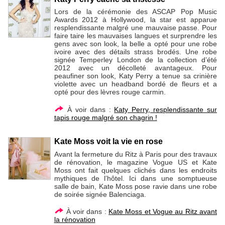
Lors de la cérémonie des ASCAP Pop Music
Awards 2012 à Hollywood, la star est apparue
resplendissante malgré une mauvaise passe. Pour
faire taire les mauvaises langues et surprendre les
gens avec son look, la belle a opté pour une robe
ivoire avec des détails strass brodés. Une robe
signée Temperley London de la collection d’été
2012 avec un décolleté avantageux. Pour
peaufiner son look, Katy Perry a tenue sa crinière
violette avec un headband bordé de fleurs et a
opté pour des lèvres rouge carmin.
À voir dans :
Katy Perry, resplendissante sur
tapis rouge malgré son chagrin !
Kate Moss voit la vie en rose
Avant la fermeture du Ritz à Paris pour des travaux
de rénovation, le magazine Vogue US et Kate
Moss ont fait quelques clichés dans les endroits
mythiques de l’hôtel. Ici dans une somptueuse
salle de bain, Kate Moss pose ravie dans une robe
de soirée signée Balenciaga.
À voir dans :
Kate Moss et Vogue au Ritz avant
la rénovation