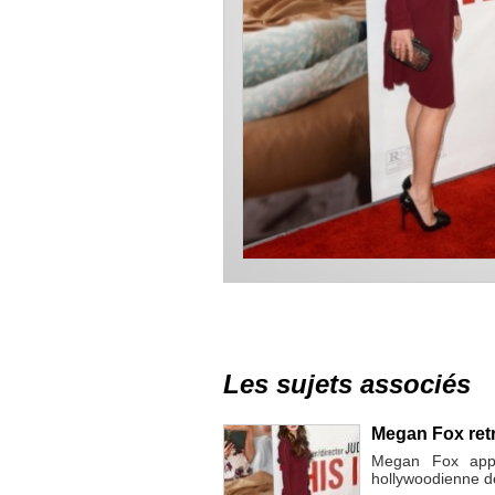
Les sujets associés
Megan Fox retr
Megan Fox appa
hollywoodienne de