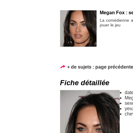
Megan Fox : se
La comédienne as
jouer le jeu
+ de sujets :
page précédent
Fiche détaillée
dat
Meg
sex
yeu
che