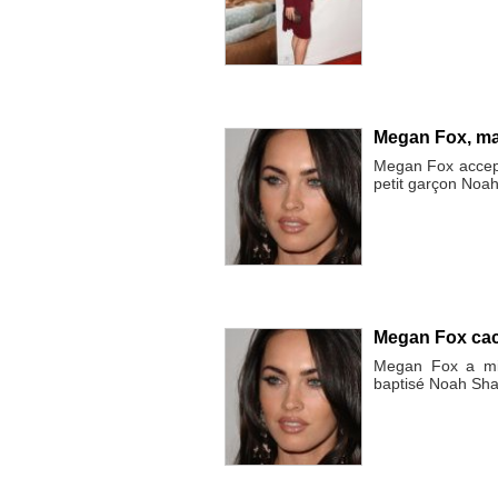
Megan Fox, ma
Megan Fox accept
petit garçon Noa
Megan Fox cac
Megan Fox a mis
baptisé Noah Sh