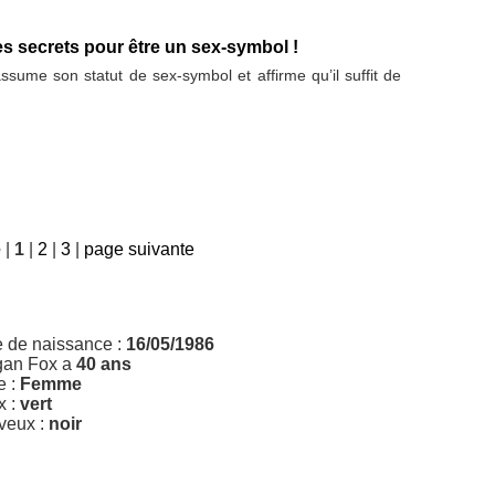
s secrets pour être un sex-symbol !
sume son statut de sex-symbol et affirme qu’il suffit de
e
|
1
|
2
|
3
|
page suivante
e de naissance :
16/05/1986
an Fox a
40 ans
e :
Femme
x :
vert
veux :
noir