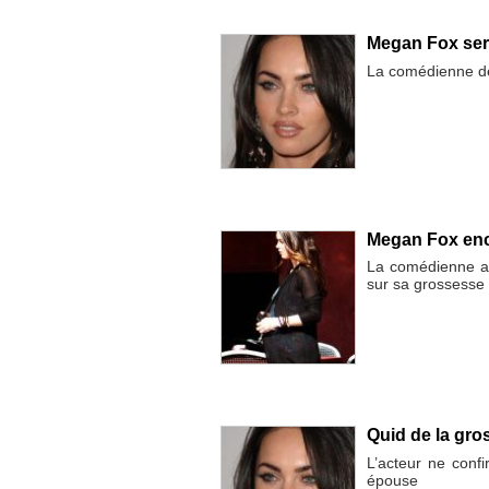
Megan Fox sera
La comédienne dé
Megan Fox enc
La comédienne aff
sur sa grossesse
Quid de la gro
L’acteur ne conf
épouse