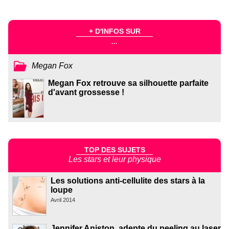
+ D'INFOS SUR
...
Megan Fox
Megan Fox retrouve sa silhouette parfaite
d'avant grossesse !
TOP DES SUJETS
Les stars et leur physique
Les solutions anti-cellulite des stars à la
loupe
Avril 2014
Jennifer Aniston, adepte du peeling au laser