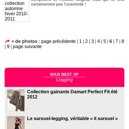
certainement pas l’unanimité !
+ de photos :
page précédente
|
1
|
2
|
3
|
4
|
5
|
6
|
7
|
8
|
9
|
page suivante
MAXI BEST OF
Legging
Collection gainante Damart Perfect Fit été
2012
Le sarouel-legging, véritable « it sarouel »