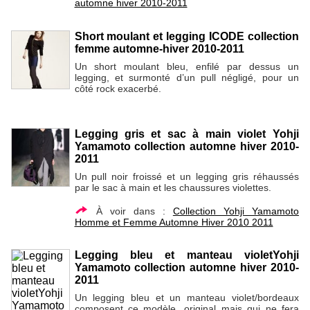
automne hiver 2010-2011
Short moulant et legging ICODE collection
femme automne-hiver 2010-2011
Un short moulant bleu, enfilé par dessus un
legging, et surmonté d’un pull négligé, pour un
côté rock exacerbé.
Legging gris et sac à main violet Yohji
Yamamoto collection automne hiver 2010-
2011
Un pull noir froissé et un legging gris réhaussés
par le sac à main et les chaussures violettes.
À voir dans :
Collection Yohji Yamamoto
Homme et Femme Automne Hiver 2010 2011
Legging bleu et manteau violetYohji
Yamamoto collection automne hiver 2010-
2011
Un legging bleu et un manteau violet/bordeaux
composent ce modèle...original mais qui ne fera