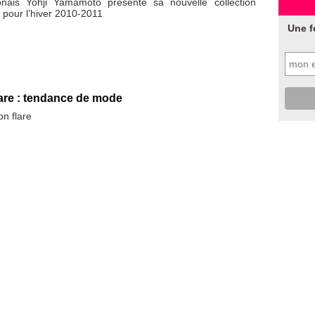
onais Yohji Yamamoto présente sa nouvelle collection
our l’hiver 2010-2011
Une f
are : tendance de mode
on flare