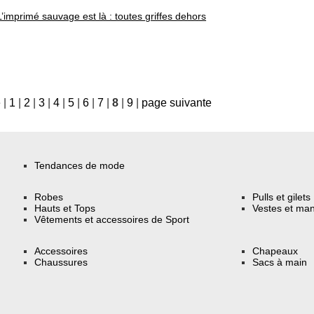
L’imprimé sauvage est là : toutes griffes dehors
e
|
1
|
2
|
3
|
4
|
5
|
6
|
7
|
8
|
9
|
page suivante
Tendances de mode
Robes
Pulls et gilets
Hauts et Tops
Vestes et ma
Vêtements et accessoires de Sport
Accessoires
Chapeaux
Chaussures
Sacs à main