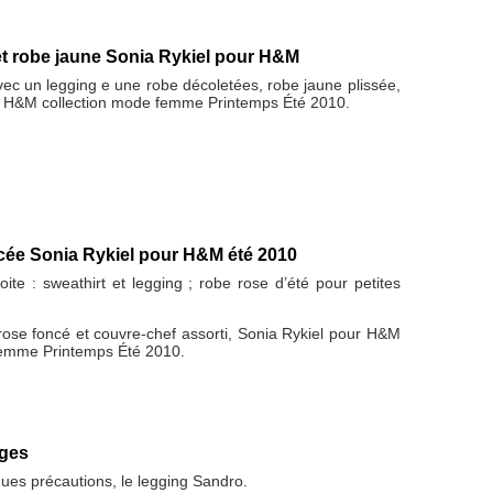
et robe jaune Sonia Rykiel pour H&M
ec un legging e une robe décoletées, robe jaune plissée,
r H&M collection mode femme Printemps Été 2010.
cée Sonia Rykiel pour H&M été 2010
ite : sweathirt et legging ; robe rose d’été pour petites
rose foncé et couvre-chef assorti, Sonia Rykiel pour H&M
femme Printemps Été 2010.
ges
ues précautions, le legging Sandro.