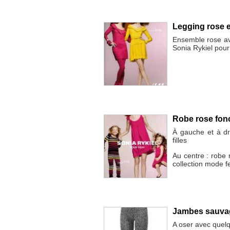
Legging rose 
Ensemble rose av
Sonia Rykiel pou
Robe rose fon
À gauche et à dro
filles
Au centre : robe 
collection mode 
Jambes sauva
A oser avec quelq