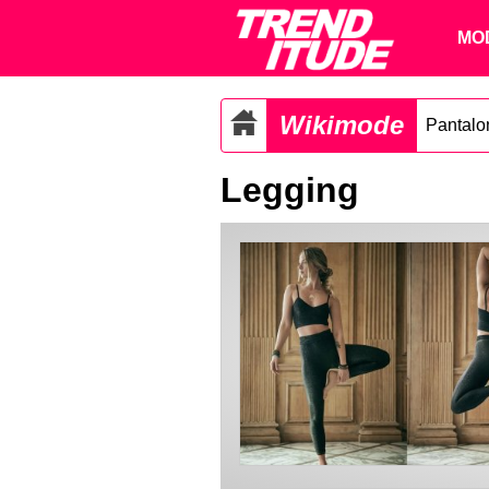
MO
Wikimode
Pantalo
Legging