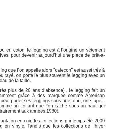
ou en coton, le legging est à l’origine un vêtement
rtives, pour devenir aujourd’hui une pièce de prêt-à-
ng que l’on appelle alors "caleçon" est aussi très à
ou rayé, on porte le plus souvent le legging avec un
eau de la taille.
ès plus de 20 ans d’absence) , le legging fait un
 notamment grâce à des marques comme American
eut porter ses leggings sous une robe, une jupe...
comme un collant que l’on cache sous un haut qui
trairement aux années 1980).
antalon en cuir, les collections printemps été 2009
g en vinyle. Tandis que les collections de l’hiver