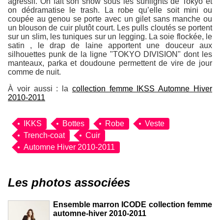
agressif. On fait son show sous les sunlights de Tokyo et
on dédramatise le trash. La robe qu’elle soit mini ou
coupée au genou se porte avec un gilet sans manche ou
un blouson de cuir plutôt court. Les pulls cloutés se portent
sur un slim, les tuniques sur un legging. La soie flockée, le
satin , le drap de laine apportent une douceur aux
silhouettes punk de la ligne "TOKYO DIVISION" dont les
manteaux, parka et doudoune permettent de vire de jour
comme de nuit.
À voir aussi : la
collection femme IKSS Automne Hiver
2010-2011
IKKS
Bottes
Robe
Veste
Trench-coat
Cuir
Automne Hiver 2010-2011
Les photos associées
Ensemble marron ICODE collection femme
automne-hiver 2010-2011