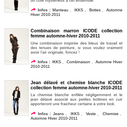
un côté mystérieux à cet ensemble.
Infos :
Manteau
,
IKKS
,
Bottes
,
Automne
Hiver 2010-2011
Combinaison marron ICODE collection
femme automne-hiver 2010-2011
Une combinaison inspirée des bleus de travail et
des tenues de peinture, si vous voulez vraiment
avoir l’air originale, foncez !
Infos :
IKKS
,
Combinaison
,
Automne Hiver
2010-2011
Jean délavé et chemise blanche ICODE
collection femme automne-hiver 2010-2011
La chemise blanche enfilée négligemment et le
jean délavé associé aux petites bottines en cuir
apporteront une fraicheur certaine à votre look.
Infos :
Jeans
,
IKKS
,
Veste
,
Chemise
,
Automne Hiver 2010-2011