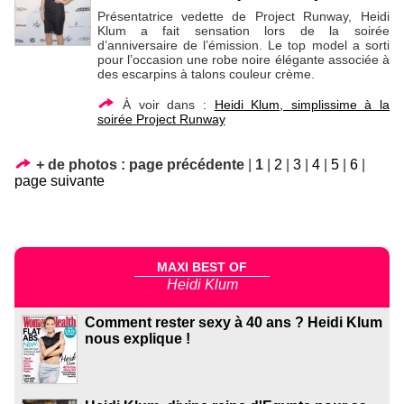
Présentatrice vedette de Project Runway, Heidi
Klum a fait sensation lors de la soirée
d’anniversaire de l’émission. Le top model a sorti
pour l’occasion une robe noire élégante associée à
des escarpins à talons couleur crème.
À voir dans :
Heidi Klum, simplissime à la
soirée Project Runway
+ de photos :
page précédente
|
1
|
2
|
3
|
4
|
5
|
6
|
page suivante
MAXI BEST OF
Heidi Klum
Comment rester sexy à 40 ans ? Heidi Klum
nous explique !