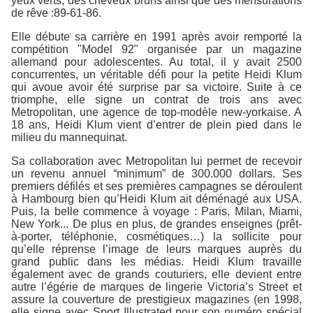
yeux verts, des cheveux bruns ainsi que des mensurations
de rêve :89-61-86.
Elle débute sa carrière en 1991 après avoir remporté la
compétition "Model 92" organisée par un magazine
allemand pour adolescentes. Au total, il y avait 2500
concurrentes, un véritable défi pour la petite Heidi Klum
qui avoue avoir été surprise par sa victoire. Suite à ce
triomphe, elle signe un contrat de trois ans avec
Metropolitan, une agence de top-modèle new-yorkaise. A
18 ans, Heidi Klum vient d’entrer de plein pied dans le
milieu du mannequinat.
Sa collaboration avec Metropolitan lui permet de recevoir
un revenu annuel “minimum” de 300.000 dollars. Ses
premiers défilés et ses premières campagnes se déroulent
à Hambourg bien qu’Heidi Klum ait déménagé aux USA.
Puis, la belle commence à voyage : Paris, Milan, Miami,
New York... De plus en plus, de grandes enseignes (prêt-
à-porter, téléphonie, cosmétiques…) la sollicite pour
qu’elle réprense l’image de leurs marques auprès du
grand public dans les médias. Heidi Klum travaille
également avec de grands couturiers, elle devient entre
autre l’égérie de marques de lingerie Victoria’s Street et
assure la couverture de prestigieux magazines (en 1998,
elle signe avec Sport Illustrated pour son numéro spécial