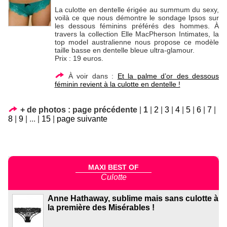
La culotte en dentelle érigée au summum du sexy,
voilà ce que nous démontre le sondage Ipsos sur
les dessous féminins préférés des hommes. À
travers la collection Elle MacPherson Intimates, la
top model australienne nous propose ce modèle
taille basse en dentelle bleue ultra-glamour.
Prix : 19 euros.
À voir dans :
Et la palme d’or des dessous
féminin revient à la culotte en dentelle !
+ de photos :
page précédente
|
1
|
2
|
3
|
4
|
5
|
6
|
7
|
8
|
9
|
...
|
15
|
page suivante
MAXI BEST OF
Culotte
Anne Hathaway, sublime mais sans culotte à
la première des Misérables !