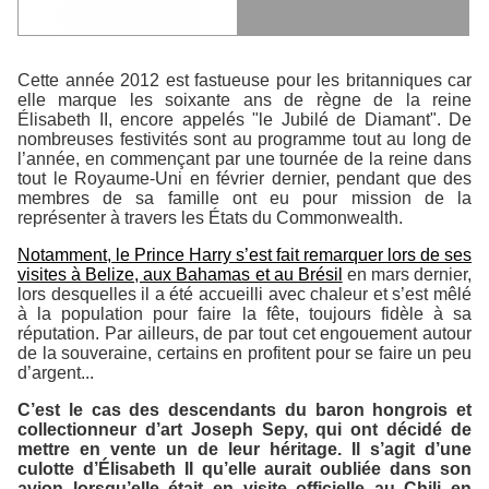
Cette année 2012 est fastueuse pour les britanniques car
elle marque les soixante ans de règne de la reine
Élisabeth II, encore appelés "le Jubilé de Diamant". De
nombreuses festivités sont au programme tout au long de
l’année, en commençant par une tournée de la reine dans
tout le Royaume-Uni en février dernier, pendant que des
membres de sa famille ont eu pour mission de la
représenter à travers les États du Commonwealth.
Notamment, le Prince Harry s’est fait remarquer lors de ses
visites à Belize, aux Bahamas et au Brésil
en mars dernier,
lors desquelles il a été accueilli avec chaleur et s’est mêlé
à la population pour faire la fête, toujours fidèle à sa
réputation. Par ailleurs, de par tout cet engouement autour
de la souveraine, certains en profitent pour se faire un peu
d’argent...
C’est le cas des descendants du baron hongrois et
collectionneur d’art Joseph Sepy, qui ont décidé de
mettre en vente un de leur héritage. Il s’agit d’une
culotte d’Élisabeth II qu’elle aurait oubliée dans son
avion lorsqu’elle était en visite officielle au Chili en