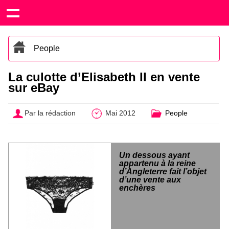
People
La culotte d’Elisabeth II en vente
sur eBay
Par la rédaction
Mai 2012
People
Un dessous ayant
appartenu à la reine
d’Angleterre fait l’objet
d’une vente aux
enchères