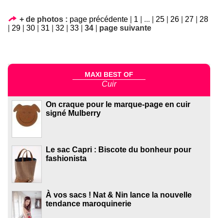
+ de photos :
page précédente
|
1
|
...
|
25
|
26
|
27
|
28
|
29
|
30
|
31
|
32
|
33
|
34
|
page suivante
MAXI BEST OF
Cuir
On craque pour le marque-page en cuir
signé Mulberry
Le sac Capri : Biscote du bonheur pour
fashionista
À vos sacs ! Nat & Nin lance la nouvelle
tendance maroquinerie