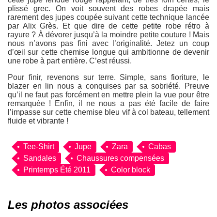
plissé grec. On voit souvent des robes drapée mais
rarement des jupes coupée suivant cette technique lancée
par Alix Grès. Et que dire de cette petite robe rétro à
rayure ? À dévorer jusqu’à la moindre petite couture ! Mais
nous n’avons pas fini avec l’originalité. Jetez un coup
d’œil sur cette chemise longue qui ambitionne de devenir
une robe à part entière. C’est réussi.
Pour finir, revenons sur terre. Simple, sans fioriture, le
blazer en lin nous a conquises par sa sobriété. Preuve
qu’il ne faut pas forcément en mettre plein la vue pour être
remarquée ! Enfin, il ne nous a pas été facile de faire
l’impasse sur cette chemise bleu vif à col bateau, tellement
fluide et vibrante !
Tee-Shirt
Jupe
Zara
Cabas
Sandales
Chaussures compensées
Printemps Été 2011
Color block
Les photos associées